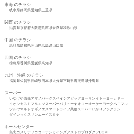
東海 のチラシ
岐阜県
静岡県
愛知県
三重県
関西 のチラシ
滋賀県
京都府
大阪府
兵庫県
奈良県
和歌山県
中国 のチラシ
鳥取県
島根県
岡山県
広島県
山口県
四国 のチラシ
徳島県
香川県
愛媛県
高知県
九州・沖縄 のチラシ
福岡県
佐賀県
長崎県
熊本県
大分県
宮崎県
鹿児島県
沖縄県
スーパー
いなげや
西條
アマノパークス
ベイシア
ビッグヨーサン
イトーヨーカドー
イオン
カスミ
マルエツ
スーパーバリュー
ヤオコー
オーケー
ヨークベニマル
ツルヤ
マルト
オギノ
エスマート
ライフ
業務スーパー
いかり
フジグラン
ダイレックス
サンエー
イズミヤ
ホームセンター
島忠
コメリ
ナフコ
コーナン
カインズ
アストロプロダクツ
DCM