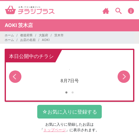
AOKI
茨木店
ホーム
都道府県
大阪府
茨木市
ホーム
お店の名前
AOKI
本日公開中のチラシ
8月7日号
お気に入りに登録したお店は
「
トップページ
」に表示されます。