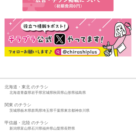
北海道・東北 のチラシ
北海道
青森県
岩手県
宮城県
秋田県
山形県
福島県
関東 のチラシ
茨城県
栃木県
群馬県
埼玉県
千葉県
東京都
神奈川県
甲信越・北陸 のチラシ
新潟県
富山県
石川県
福井県
山梨県
長野県