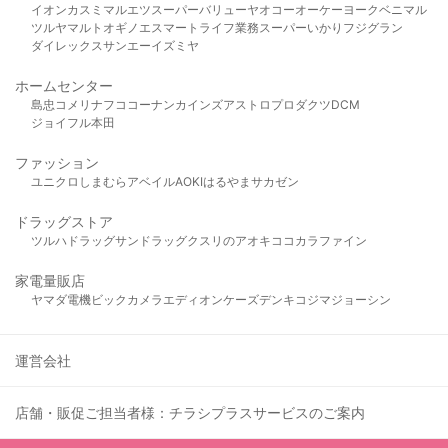
イオン
カスミ
マルエツ
スーパーバリュー
ヤオコー
オーケー
ヨークベニマル
ツルヤ
マルト
オギノ
エスマート
ライフ
業務スーパー
いかり
フジグラン
ダイレックス
サンエー
イズミヤ
ホームセンター
島忠
コメリ
ナフコ
コーナン
カインズ
アストロプロダクツ
DCM
ジョイフル本田
ファッション
ユニクロ
しまむら
アベイル
AOKI
はるやま
サカゼン
ドラッグストア
ツルハドラッグ
サンドラッグ
クスリのアオキ
ココカラファイン
家電量販店
ヤマダ電機
ビックカメラ
エディオン
ケーズデンキ
コジマ
ジョーシン
運営会社
店舗・販促ご担当者様：チラシプラスサービスのご案内