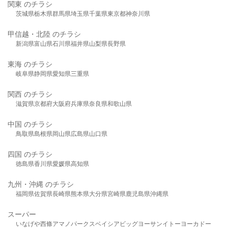
関東 のチラシ
茨城県
栃木県
群馬県
埼玉県
千葉県
東京都
神奈川県
甲信越・北陸 のチラシ
新潟県
富山県
石川県
福井県
山梨県
長野県
東海 のチラシ
岐阜県
静岡県
愛知県
三重県
関西 のチラシ
滋賀県
京都府
大阪府
兵庫県
奈良県
和歌山県
中国 のチラシ
鳥取県
島根県
岡山県
広島県
山口県
四国 のチラシ
徳島県
香川県
愛媛県
高知県
九州・沖縄 のチラシ
福岡県
佐賀県
長崎県
熊本県
大分県
宮崎県
鹿児島県
沖縄県
スーパー
いなげや
西條
アマノパークス
ベイシア
ビッグヨーサン
イトーヨーカドー