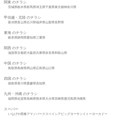
関東 のチラシ
茨城県
栃木県
群馬県
埼玉県
千葉県
東京都
神奈川県
甲信越・北陸 のチラシ
新潟県
富山県
石川県
福井県
山梨県
長野県
東海 のチラシ
岐阜県
静岡県
愛知県
三重県
関西 のチラシ
滋賀県
京都府
大阪府
兵庫県
奈良県
和歌山県
中国 のチラシ
鳥取県
島根県
岡山県
広島県
山口県
四国 のチラシ
徳島県
香川県
愛媛県
高知県
九州・沖縄 のチラシ
福岡県
佐賀県
長崎県
熊本県
大分県
宮崎県
鹿児島県
沖縄県
スーパー
いなげや
西條
アマノパークス
ベイシア
ビッグヨーサン
イトーヨーカドー