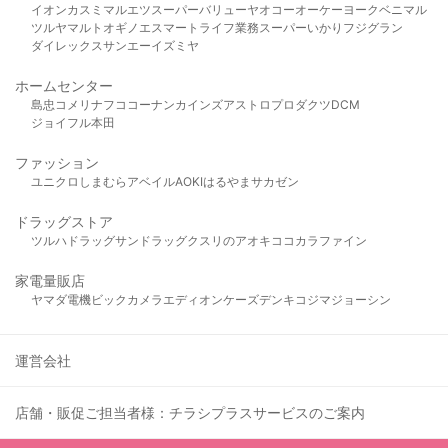
イオン
カスミ
マルエツ
スーパーバリュー
ヤオコー
オーケー
ヨークベニマル
ツルヤ
マルト
オギノ
エスマート
ライフ
業務スーパー
いかり
フジグラン
ダイレックス
サンエー
イズミヤ
ホームセンター
島忠
コメリ
ナフコ
コーナン
カインズ
アストロプロダクツ
DCM
ジョイフル本田
ファッション
ユニクロ
しまむら
アベイル
AOKI
はるやま
サカゼン
ドラッグストア
ツルハドラッグ
サンドラッグ
クスリのアオキ
ココカラファイン
家電量販店
ヤマダ電機
ビックカメラ
エディオン
ケーズデンキ
コジマ
ジョーシン
運営会社
店舗・販促ご担当者様：チラシプラスサービスのご案内