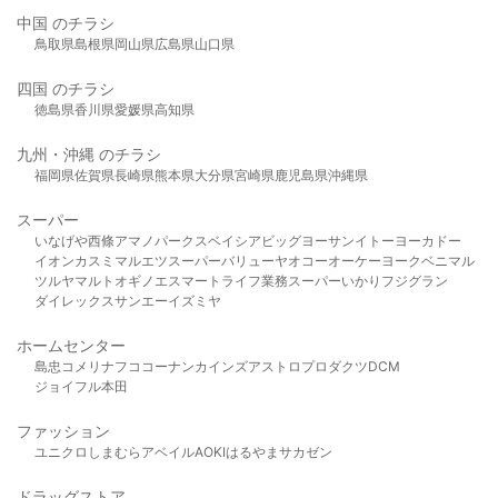
中国 のチラシ
鳥取県
島根県
岡山県
広島県
山口県
四国 のチラシ
徳島県
香川県
愛媛県
高知県
九州・沖縄 のチラシ
福岡県
佐賀県
長崎県
熊本県
大分県
宮崎県
鹿児島県
沖縄県
スーパー
いなげや
西條
アマノパークス
ベイシア
ビッグヨーサン
イトーヨーカドー
イオン
カスミ
マルエツ
スーパーバリュー
ヤオコー
オーケー
ヨークベニマル
ツルヤ
マルト
オギノ
エスマート
ライフ
業務スーパー
いかり
フジグラン
ダイレックス
サンエー
イズミヤ
ホームセンター
島忠
コメリ
ナフコ
コーナン
カインズ
アストロプロダクツ
DCM
ジョイフル本田
ファッション
ユニクロ
しまむら
アベイル
AOKI
はるやま
サカゼン
ドラッグストア