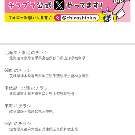
北海道・東北 のチラシ
北海道
青森県
岩手県
宮城県
秋田県
山形県
福島県
関東 のチラシ
茨城県
栃木県
群馬県
埼玉県
千葉県
東京都
神奈川県
甲信越・北陸 のチラシ
新潟県
富山県
石川県
福井県
山梨県
長野県
東海 のチラシ
岐阜県
静岡県
愛知県
三重県
関西 のチラシ
滋賀県
京都府
大阪府
兵庫県
奈良県
和歌山県