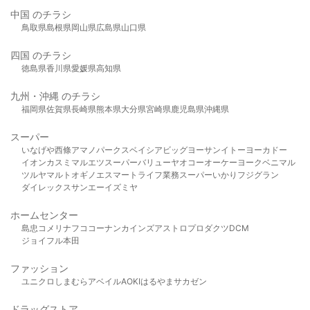
中国 のチラシ
鳥取県
島根県
岡山県
広島県
山口県
四国 のチラシ
徳島県
香川県
愛媛県
高知県
九州・沖縄 のチラシ
福岡県
佐賀県
長崎県
熊本県
大分県
宮崎県
鹿児島県
沖縄県
スーパー
いなげや
西條
アマノパークス
ベイシア
ビッグヨーサン
イトーヨーカドー
イオン
カスミ
マルエツ
スーパーバリュー
ヤオコー
オーケー
ヨークベニマル
ツルヤ
マルト
オギノ
エスマート
ライフ
業務スーパー
いかり
フジグラン
ダイレックス
サンエー
イズミヤ
ホームセンター
島忠
コメリ
ナフコ
コーナン
カインズ
アストロプロダクツ
DCM
ジョイフル本田
ファッション
ユニクロ
しまむら
アベイル
AOKI
はるやま
サカゼン
ドラッグストア