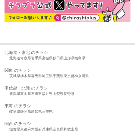
北海道・東北 のチラシ
北海道
青森県
岩手県
宮城県
秋田県
山形県
福島県
関東 のチラシ
茨城県
栃木県
群馬県
埼玉県
千葉県
東京都
神奈川県
甲信越・北陸 のチラシ
新潟県
富山県
石川県
福井県
山梨県
長野県
東海 のチラシ
岐阜県
静岡県
愛知県
三重県
関西 のチラシ
滋賀県
京都府
大阪府
兵庫県
奈良県
和歌山県