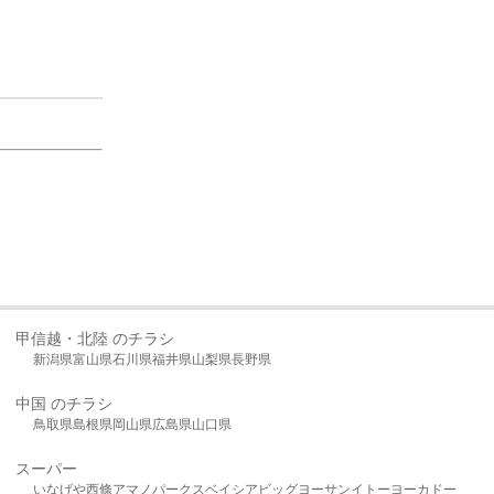
甲信越・北陸 のチラシ
新潟県
富山県
石川県
福井県
山梨県
長野県
中国 のチラシ
鳥取県
島根県
岡山県
広島県
山口県
スーパー
いなげや
西條
アマノパークス
ベイシア
ビッグヨーサン
イトーヨーカドー