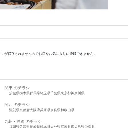
kie が保存されませんのでお店をお気に入りに登録できません。
関東 のチラシ
茨城県
栃木県
群馬県
埼玉県
千葉県
東京都
神奈川県
関西 のチラシ
滋賀県
京都府
大阪府
兵庫県
奈良県
和歌山県
九州・沖縄 のチラシ
福岡県
佐賀県
長崎県
熊本県
大分県
宮崎県
鹿児島県
沖縄県