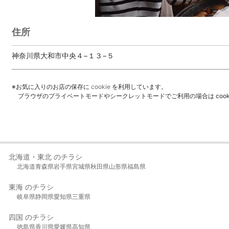
住所
神奈川県大和市中央４−１３−５
※お気に入りのお店の保存に
cookie
を利用しています。
ブラウザのプライベートモードやシークレットモードでご利用の場合は coo
北海道・東北 のチラシ
北海道
青森県
岩手県
宮城県
秋田県
山形県
福島県
東海 のチラシ
岐阜県
静岡県
愛知県
三重県
四国 のチラシ
徳島県
香川県
愛媛県
高知県