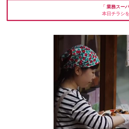
「
業務スー
本日チラシ