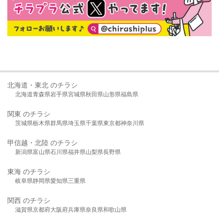
北海道・東北 のチラシ
北海道
青森県
岩手県
宮城県
秋田県
山形県
福島県
関東 のチラシ
茨城県
栃木県
群馬県
埼玉県
千葉県
東京都
神奈川県
甲信越・北陸 のチラシ
新潟県
富山県
石川県
福井県
山梨県
長野県
東海 のチラシ
岐阜県
静岡県
愛知県
三重県
関西 のチラシ
滋賀県
京都府
大阪府
兵庫県
奈良県
和歌山県