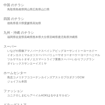
中国 のチラシ
鳥取県
島根県
岡山県
広島県
山口県
四国 のチラシ
徳島県
香川県
愛媛県
高知県
九州・沖縄 のチラシ
福岡県
佐賀県
長崎県
熊本県
大分県
宮崎県
鹿児島県
沖縄県
スーパー
いなげや
西條
アマノパークス
ベイシア
ビッグヨーサン
イトーヨーカドー
イオン
カスミ
マルエツ
スーパーバリュー
ヤオコー
オーケー
ヨークベニマル
ツルヤ
マルト
オギノ
エスマート
ライフ
業務スーパー
いかり
フジグラン
ダイレックス
サンエー
イズミヤ
ホームセンター
島忠
コメリ
ナフコ
コーナン
カインズ
アストロプロダクツ
DCM
ジョイフル本田
ファッション
ユニクロ
しまむら
アベイル
AOKI
はるやま
サカゼン
ドラッグストア