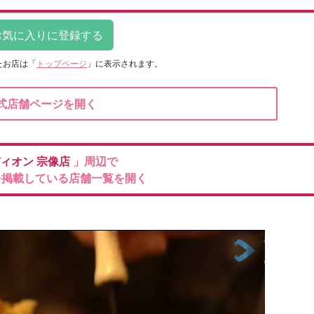
たお店は
「
トップページ
」に表示されます。
式店舗ページを開く
ィオン
宗像店
」周辺で
を掲載している店舗一覧を開く