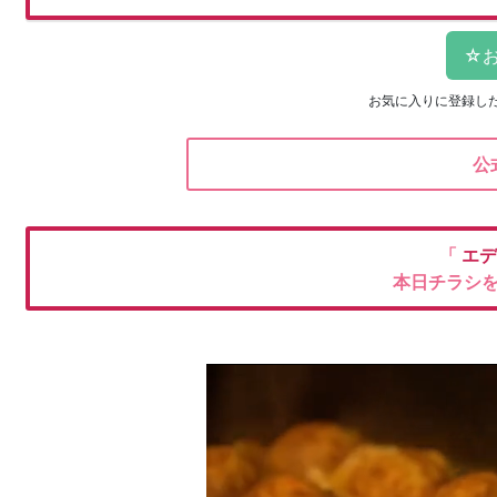
お気に入りに登録し
公
「
エデ
本日チラシ