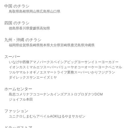
中国 のチラシ
鳥取県
島根県
岡山県
広島県
山口県
四国 のチラシ
徳島県
香川県
愛媛県
高知県
九州・沖縄 のチラシ
福岡県
佐賀県
長崎県
熊本県
大分県
宮崎県
鹿児島県
沖縄県
スーパー
いなげや
西條
アマノパークス
ベイシア
ビッグヨーサン
イトーヨーカドー
イオン
カスミ
マルエツ
スーパーバリュー
ヤオコー
オーケー
ヨークベニマル
ツルヤ
マルト
オギノ
エスマート
ライフ
業務スーパー
いかり
フジグラン
ダイレックス
サンエー
イズミヤ
ホームセンター
島忠
コメリ
ナフコ
コーナン
カインズ
アストロプロダクツ
DCM
ジョイフル本田
ファッション
ユニクロ
しまむら
アベイル
AOKI
はるやま
サカゼン
ドラッグストア