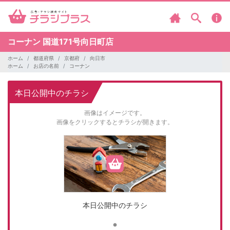
コーナン
国道171号向日町店
ホーム
都道府県
京都府
向日市
ホーム
お店の名前
コーナン
本日公開中のチラシ
画像はイメージです。
画像をクリックするとチラシが開きます。
本日公開中のチラシ