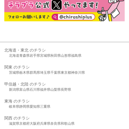
北海道・東北 のチラシ
北海道
青森県
岩手県
宮城県
秋田県
山形県
福島県
関東 のチラシ
茨城県
栃木県
群馬県
埼玉県
千葉県
東京都
神奈川県
甲信越・北陸 のチラシ
新潟県
富山県
石川県
福井県
山梨県
長野県
東海 のチラシ
岐阜県
静岡県
愛知県
三重県
関西 のチラシ
滋賀県
京都府
大阪府
兵庫県
奈良県
和歌山県