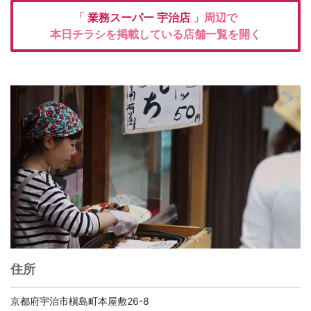
「
業務スーパー
宇治店
」周辺で
本日チラシを掲載している店舗一覧を開く
住所
京都府宇治市槇島町本屋敷26-8