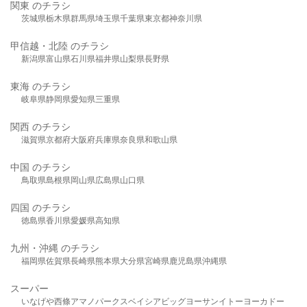
関東 のチラシ
茨城県
栃木県
群馬県
埼玉県
千葉県
東京都
神奈川県
甲信越・北陸 のチラシ
新潟県
富山県
石川県
福井県
山梨県
長野県
東海 のチラシ
岐阜県
静岡県
愛知県
三重県
関西 のチラシ
滋賀県
京都府
大阪府
兵庫県
奈良県
和歌山県
中国 のチラシ
鳥取県
島根県
岡山県
広島県
山口県
四国 のチラシ
徳島県
香川県
愛媛県
高知県
九州・沖縄 のチラシ
福岡県
佐賀県
長崎県
熊本県
大分県
宮崎県
鹿児島県
沖縄県
スーパー
いなげや
西條
アマノパークス
ベイシア
ビッグヨーサン
イトーヨーカドー