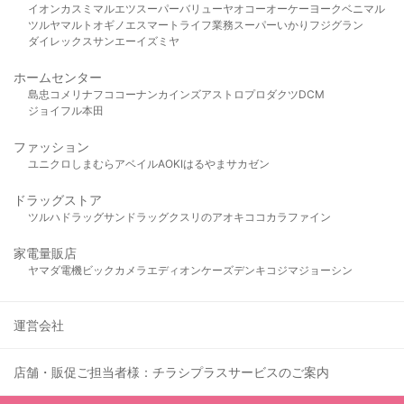
イオン
カスミ
マルエツ
スーパーバリュー
ヤオコー
オーケー
ヨークベニマル
ツルヤ
マルト
オギノ
エスマート
ライフ
業務スーパー
いかり
フジグラン
ダイレックス
サンエー
イズミヤ
ホームセンター
島忠
コメリ
ナフコ
コーナン
カインズ
アストロプロダクツ
DCM
ジョイフル本田
ファッション
ユニクロ
しまむら
アベイル
AOKI
はるやま
サカゼン
ドラッグストア
ツルハドラッグ
サンドラッグ
クスリのアオキ
ココカラファイン
家電量販店
ヤマダ電機
ビックカメラ
エディオン
ケーズデンキ
コジマ
ジョーシン
運営会社
店舗・販促ご担当者様：チラシプラスサービスのご案内