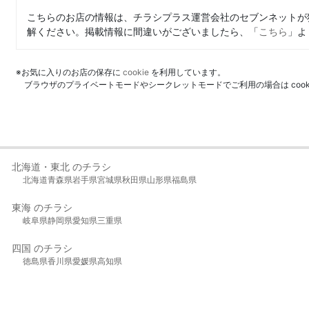
こちらのお店の情報は、チラシプラス運営会社のセブンネットが
解ください。掲載情報に間違いがございましたら、「
こちら
」よ
※お気に入りのお店の保存に
cookie
を利用しています。
ブラウザのプライベートモードやシークレットモードでご利用の場合は coo
北海道・東北 のチラシ
北海道
青森県
岩手県
宮城県
秋田県
山形県
福島県
東海 のチラシ
岐阜県
静岡県
愛知県
三重県
四国 のチラシ
徳島県
香川県
愛媛県
高知県