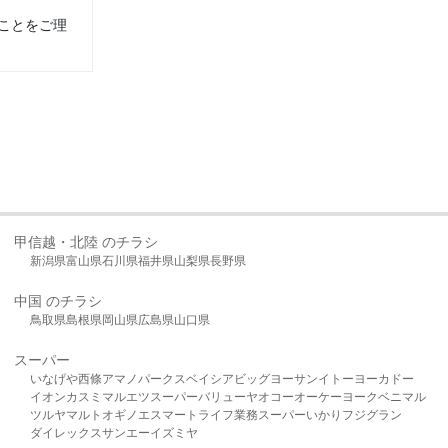
ことをご理
甲信越・北陸 のチラシ
新潟県
富山県
石川県
福井県
山梨県
長野県
中国 のチラシ
鳥取県
島根県
岡山県
広島県
山口県
スーパー
いなげや
西條
アマノパークス
ベイシア
ビッグヨーサン
イトーヨーカドー
イオン
カスミ
マルエツ
スーパーバリュー
ヤオコー
オーケー
ヨークベニマル
ツルヤ
マルト
オギノ
エスマート
ライフ
業務スーパー
いかり
フジグラン
ダイレックス
サンエー
イズミヤ