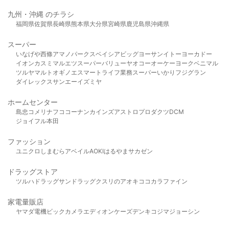
九州・沖縄 のチラシ
福岡県
佐賀県
長崎県
熊本県
大分県
宮崎県
鹿児島県
沖縄県
スーパー
いなげや
西條
アマノパークス
ベイシア
ビッグヨーサン
イトーヨーカドー
イオン
カスミ
マルエツ
スーパーバリュー
ヤオコー
オーケー
ヨークベニマル
ツルヤ
マルト
オギノ
エスマート
ライフ
業務スーパー
いかり
フジグラン
ダイレックス
サンエー
イズミヤ
ホームセンター
島忠
コメリ
ナフコ
コーナン
カインズ
アストロプロダクツ
DCM
ジョイフル本田
ファッション
ユニクロ
しまむら
アベイル
AOKI
はるやま
サカゼン
ドラッグストア
ツルハドラッグ
サンドラッグ
クスリのアオキ
ココカラファイン
家電量販店
ヤマダ電機
ビックカメラ
エディオン
ケーズデンキ
コジマ
ジョーシン