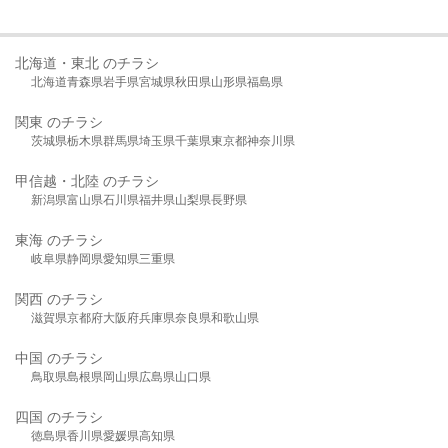
北海道・東北 のチラシ
北海道
青森県
岩手県
宮城県
秋田県
山形県
福島県
関東 のチラシ
茨城県
栃木県
群馬県
埼玉県
千葉県
東京都
神奈川県
甲信越・北陸 のチラシ
新潟県
富山県
石川県
福井県
山梨県
長野県
東海 のチラシ
岐阜県
静岡県
愛知県
三重県
関西 のチラシ
滋賀県
京都府
大阪府
兵庫県
奈良県
和歌山県
中国 のチラシ
鳥取県
島根県
岡山県
広島県
山口県
四国 のチラシ
徳島県
香川県
愛媛県
高知県