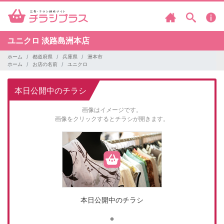
ユニクロ
淡路島洲本店
ホーム
都道府県
兵庫県
洲本市
ホーム
お店の名前
ユニクロ
本日公開中のチラシ
画像はイメージです。
画像をクリックするとチラシが開きます。
本日公開中のチラシ