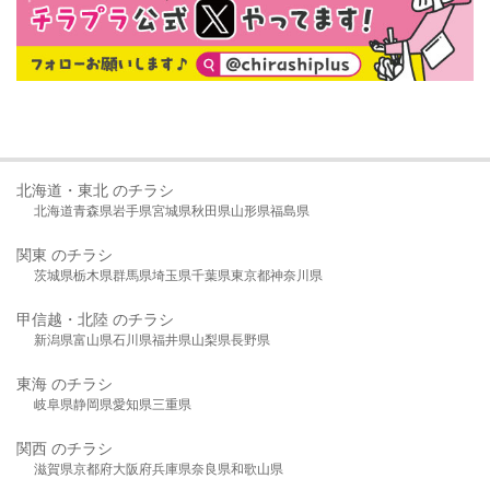
北海道・東北 のチラシ
北海道
青森県
岩手県
宮城県
秋田県
山形県
福島県
関東 のチラシ
茨城県
栃木県
群馬県
埼玉県
千葉県
東京都
神奈川県
甲信越・北陸 のチラシ
新潟県
富山県
石川県
福井県
山梨県
長野県
東海 のチラシ
岐阜県
静岡県
愛知県
三重県
関西 のチラシ
滋賀県
京都府
大阪府
兵庫県
奈良県
和歌山県