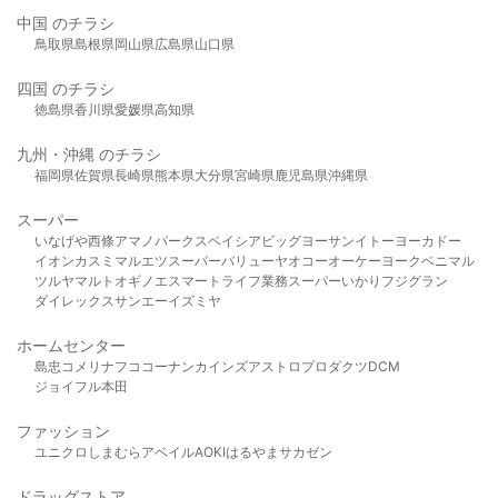
中国 のチラシ
鳥取県
島根県
岡山県
広島県
山口県
四国 のチラシ
徳島県
香川県
愛媛県
高知県
九州・沖縄 のチラシ
福岡県
佐賀県
長崎県
熊本県
大分県
宮崎県
鹿児島県
沖縄県
スーパー
いなげや
西條
アマノパークス
ベイシア
ビッグヨーサン
イトーヨーカドー
イオン
カスミ
マルエツ
スーパーバリュー
ヤオコー
オーケー
ヨークベニマル
ツルヤ
マルト
オギノ
エスマート
ライフ
業務スーパー
いかり
フジグラン
ダイレックス
サンエー
イズミヤ
ホームセンター
島忠
コメリ
ナフコ
コーナン
カインズ
アストロプロダクツ
DCM
ジョイフル本田
ファッション
ユニクロ
しまむら
アベイル
AOKI
はるやま
サカゼン
ドラッグストア