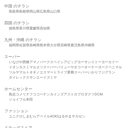
中国 のチラシ
鳥取県
島根県
岡山県
広島県
山口県
四国 のチラシ
徳島県
香川県
愛媛県
高知県
九州・沖縄 のチラシ
福岡県
佐賀県
長崎県
熊本県
大分県
宮崎県
鹿児島県
沖縄県
スーパー
いなげや
西條
アマノパークス
ベイシア
ビッグヨーサン
イトーヨーカドー
イオン
カスミ
マルエツ
スーパーバリュー
ヤオコー
オーケー
ヨークベニマル
ツルヤ
マルト
オギノ
エスマート
ライフ
業務スーパー
いかり
フジグラン
ダイレックス
サンエー
イズミヤ
ホームセンター
島忠
コメリ
ナフコ
コーナン
カインズ
アストロプロダクツ
DCM
ジョイフル本田
ファッション
ユニクロ
しまむら
アベイル
AOKI
はるやま
サカゼン
ドラッグストア