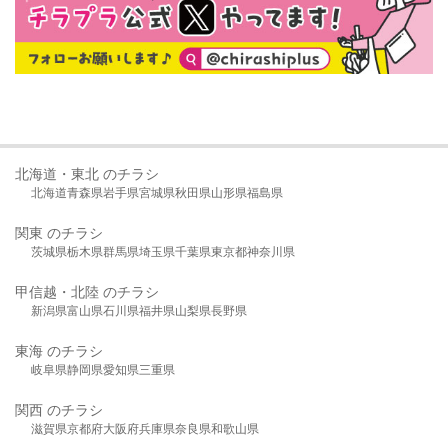
北海道・東北 のチラシ
北海道
青森県
岩手県
宮城県
秋田県
山形県
福島県
関東 のチラシ
茨城県
栃木県
群馬県
埼玉県
千葉県
東京都
神奈川県
甲信越・北陸 のチラシ
新潟県
富山県
石川県
福井県
山梨県
長野県
東海 のチラシ
岐阜県
静岡県
愛知県
三重県
関西 のチラシ
滋賀県
京都府
大阪府
兵庫県
奈良県
和歌山県