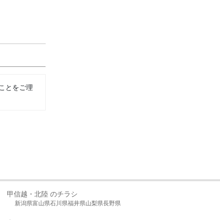
ことをご理
甲信越・北陸 のチラシ
新潟県
富山県
石川県
福井県
山梨県
長野県