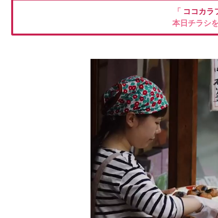
「
ココカラ
本日チラシ