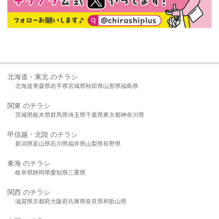
北海道・東北 のチラシ
北海道
青森県
岩手県
宮城県
秋田県
山形県
福島県
関東 のチラシ
茨城県
栃木県
群馬県
埼玉県
千葉県
東京都
神奈川県
甲信越・北陸 のチラシ
新潟県
富山県
石川県
福井県
山梨県
長野県
東海 のチラシ
岐阜県
静岡県
愛知県
三重県
関西 のチラシ
滋賀県
京都府
大阪府
兵庫県
奈良県
和歌山県