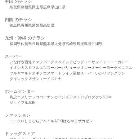
中国 のチラシ
鳥取県
島根県
岡山県
広島県
山口県
四国 のチラシ
徳島県
香川県
愛媛県
高知県
九州・沖縄 のチラシ
福岡県
佐賀県
長崎県
熊本県
大分県
宮崎県
鹿児島県
沖縄県
スーパー
いなげや
西條
アマノパークス
ベイシア
ビッグヨーサン
イトーヨーカドー
イオン
カスミ
マルエツ
スーパーバリュー
ヤオコー
オーケー
ヨークベニマル
ツルヤ
マルト
オギノ
エスマート
ライフ
業務スーパー
いかり
フジグラン
ダイレックス
サンエー
イズミヤ
ホームセンター
島忠
コメリ
ナフコ
コーナン
カインズ
アストロプロダクツ
DCM
ジョイフル本田
ファッション
ユニクロ
しまむら
アベイル
AOKI
はるやま
サカゼン
ドラッグストア