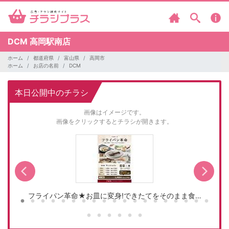
DCM
高岡駅南店
ホーム
都道府県
富山県
高岡市
ホーム
お店の名前
DCM
本日公開中のチラシ
画像はイメージです。
画像をクリックするとチラシが開きます。
フライパン革命★お皿に変身!できたてをそのまま食…