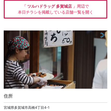
「
ツルハドラッグ
多賀城店
」周辺で
本日チラシを掲載している店舗一覧を開く
住所
宮城県多賀城市高橋4丁目4-1