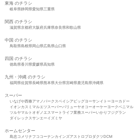
東海 のチラシ
岐阜県
静岡県
愛知県
三重県
関西 のチラシ
滋賀県
京都府
大阪府
兵庫県
奈良県
和歌山県
中国 のチラシ
鳥取県
島根県
岡山県
広島県
山口県
四国 のチラシ
徳島県
香川県
愛媛県
高知県
九州・沖縄 のチラシ
福岡県
佐賀県
長崎県
熊本県
大分県
宮崎県
鹿児島県
沖縄県
スーパー
いなげや
西條
アマノパークス
ベイシア
ビッグヨーサン
イトーヨーカドー
イオン
カスミ
マルエツ
スーパーバリュー
ヤオコー
オーケー
ヨークベニマル
ツルヤ
マルト
オギノ
エスマート
ライフ
業務スーパー
いかり
フジグラン
ダイレックス
サンエー
イズミヤ
ホームセンター
島忠
コメリ
ナフコ
コーナン
カインズ
アストロプロダクツ
DCM