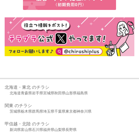
北海道・東北 のチラシ
北海道
青森県
岩手県
宮城県
秋田県
山形県
福島県
関東 のチラシ
茨城県
栃木県
群馬県
埼玉県
千葉県
東京都
神奈川県
甲信越・北陸 のチラシ
新潟県
富山県
石川県
福井県
山梨県
長野県