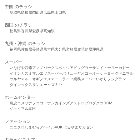
中国 のチラシ
鳥取県
島根県
岡山県
広島県
山口県
四国 のチラシ
徳島県
香川県
愛媛県
高知県
九州・沖縄 のチラシ
福岡県
佐賀県
長崎県
熊本県
大分県
宮崎県
鹿児島県
沖縄県
スーパー
いなげや
西條
アマノパークス
ベイシア
ビッグヨーサン
イトーヨーカドー
イオン
カスミ
マルエツ
スーパーバリュー
ヤオコー
オーケー
ヨークベニマル
ツルヤ
マルト
オギノ
エスマート
ライフ
業務スーパー
いかり
フジグラン
ダイレックス
サンエー
イズミヤ
ホームセンター
島忠
コメリ
ナフコ
コーナン
カインズ
アストロプロダクツ
DCM
ジョイフル本田
ファッション
ユニクロ
しまむら
アベイル
AOKI
はるやま
サカゼン
ドラッグストア