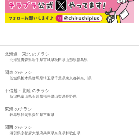
北海道・東北 のチラシ
北海道
青森県
岩手県
宮城県
秋田県
山形県
福島県
関東 のチラシ
茨城県
栃木県
群馬県
埼玉県
千葉県
東京都
神奈川県
甲信越・北陸 のチラシ
新潟県
富山県
石川県
福井県
山梨県
長野県
東海 のチラシ
岐阜県
静岡県
愛知県
三重県
関西 のチラシ
滋賀県
京都府
大阪府
兵庫県
奈良県
和歌山県