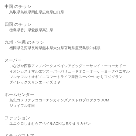
中国 のチラシ
鳥取県
島根県
岡山県
広島県
山口県
四国 のチラシ
徳島県
香川県
愛媛県
高知県
九州・沖縄 のチラシ
福岡県
佐賀県
長崎県
熊本県
大分県
宮崎県
鹿児島県
沖縄県
スーパー
いなげや
西條
アマノパークス
ベイシア
ビッグヨーサン
イトーヨーカドー
イオン
カスミ
マルエツ
スーパーバリュー
ヤオコー
オーケー
ヨークベニマル
ツルヤ
マルト
オギノ
エスマート
ライフ
業務スーパー
いかり
フジグラン
ダイレックス
サンエー
イズミヤ
ホームセンター
島忠
コメリ
ナフコ
コーナン
カインズ
アストロプロダクツ
DCM
ジョイフル本田
ファッション
ユニクロ
しまむら
アベイル
AOKI
はるやま
サカゼン
ドラッグストア