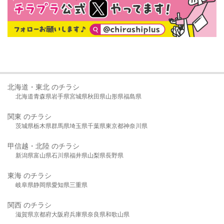
北海道・東北 のチラシ
北海道
青森県
岩手県
宮城県
秋田県
山形県
福島県
関東 のチラシ
茨城県
栃木県
群馬県
埼玉県
千葉県
東京都
神奈川県
甲信越・北陸 のチラシ
新潟県
富山県
石川県
福井県
山梨県
長野県
東海 のチラシ
岐阜県
静岡県
愛知県
三重県
関西 のチラシ
滋賀県
京都府
大阪府
兵庫県
奈良県
和歌山県