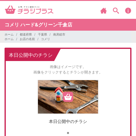
コメリ
ハード&グリーン千倉店
ホーム
都道府県
千葉県
南房総市
ホーム
お店の名前
コメリ
本日公開中のチラシ
画像はイメージです。
画像をクリックするとチラシが開きます。
本日公開中のチラシ