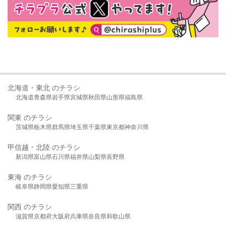
北海道・東北 のチラシ
北海道
青森県
岩手県
宮城県
秋田県
山形県
福島県
関東 のチラシ
茨城県
栃木県
群馬県
埼玉県
千葉県
東京都
神奈川県
甲信越・北陸 のチラシ
新潟県
富山県
石川県
福井県
山梨県
長野県
東海 のチラシ
岐阜県
静岡県
愛知県
三重県
関西 のチラシ
滋賀県
京都府
大阪府
兵庫県
奈良県
和歌山県