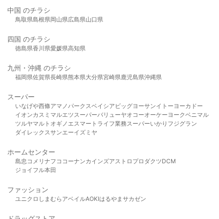
中国 のチラシ
鳥取県
島根県
岡山県
広島県
山口県
四国 のチラシ
徳島県
香川県
愛媛県
高知県
九州・沖縄 のチラシ
福岡県
佐賀県
長崎県
熊本県
大分県
宮崎県
鹿児島県
沖縄県
スーパー
いなげや
西條
アマノパークス
ベイシア
ビッグヨーサン
イトーヨーカドー
イオン
カスミ
マルエツ
スーパーバリュー
ヤオコー
オーケー
ヨークベニマル
ツルヤ
マルト
オギノ
エスマート
ライフ
業務スーパー
いかり
フジグラン
ダイレックス
サンエー
イズミヤ
ホームセンター
島忠
コメリ
ナフコ
コーナン
カインズ
アストロプロダクツ
DCM
ジョイフル本田
ファッション
ユニクロ
しまむら
アベイル
AOKI
はるやま
サカゼン
ドラッグストア