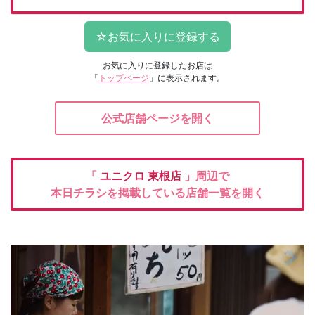
お気に入りに登録したお店は
「
トップページ
」に表示されます。
公式店舗ページを開く
「
ユニクロ
東根店
」周辺で
本日チラシを掲載している店舗一覧を開く