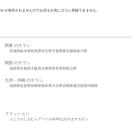
kie が保存されませんのでお店をお気に入りに登録できません。
関東 のチラシ
茨城県
栃木県
群馬県
埼玉県
千葉県
東京都
神奈川県
関西 のチラシ
滋賀県
京都府
大阪府
兵庫県
奈良県
和歌山県
九州・沖縄 のチラシ
福岡県
佐賀県
長崎県
熊本県
大分県
宮崎県
鹿児島県
沖縄県
ファッション
ユニクロ
しまむら
アベイル
AOKI
はるやま
サカゼン