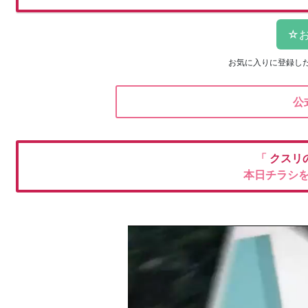
お気に入りに登録し
公
「
クスリ
本日チラシ