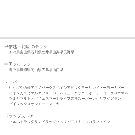
甲信越・北陸 のチラシ
新潟県
富山県
石川県
福井県
山梨県
長野県
中国 のチラシ
鳥取県
島根県
岡山県
広島県
山口県
スーパー
いなげや
西條
アマノパークス
ベイシア
ビッグヨーサン
イトーヨーカドー
イオン
カスミ
マルエツ
スーパーバリュー
ヤオコー
オーケー
ヨークベニマル
ツルヤ
マルト
オギノ
エスマート
ライフ
業務スーパー
いかり
フジグラン
ダイレックス
サンエー
イズミヤ
ドラッグストア
ツルハドラッグ
サンドラッグ
クスリのアオキ
ココカラファイン