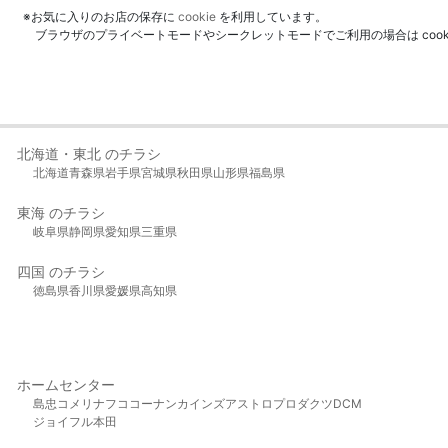
※お気に入りのお店の保存に
cookie
を利用しています。
ブラウザのプライベートモードやシークレットモードでご利用の場合は coo
北海道・東北 のチラシ
北海道
青森県
岩手県
宮城県
秋田県
山形県
福島県
東海 のチラシ
岐阜県
静岡県
愛知県
三重県
四国 のチラシ
徳島県
香川県
愛媛県
高知県
ホームセンター
島忠
コメリ
ナフコ
コーナン
カインズ
アストロプロダクツ
DCM
ジョイフル本田