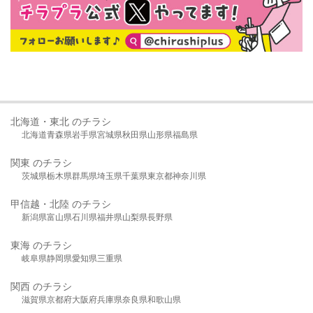
北海道・東北 のチラシ
北海道
青森県
岩手県
宮城県
秋田県
山形県
福島県
関東 のチラシ
茨城県
栃木県
群馬県
埼玉県
千葉県
東京都
神奈川県
甲信越・北陸 のチラシ
新潟県
富山県
石川県
福井県
山梨県
長野県
東海 のチラシ
岐阜県
静岡県
愛知県
三重県
関西 のチラシ
滋賀県
京都府
大阪府
兵庫県
奈良県
和歌山県