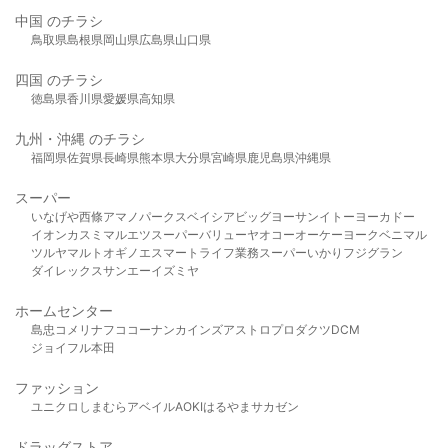
中国 のチラシ
鳥取県
島根県
岡山県
広島県
山口県
四国 のチラシ
徳島県
香川県
愛媛県
高知県
九州・沖縄 のチラシ
福岡県
佐賀県
長崎県
熊本県
大分県
宮崎県
鹿児島県
沖縄県
スーパー
いなげや
西條
アマノパークス
ベイシア
ビッグヨーサン
イトーヨーカドー
イオン
カスミ
マルエツ
スーパーバリュー
ヤオコー
オーケー
ヨークベニマル
ツルヤ
マルト
オギノ
エスマート
ライフ
業務スーパー
いかり
フジグラン
ダイレックス
サンエー
イズミヤ
ホームセンター
島忠
コメリ
ナフコ
コーナン
カインズ
アストロプロダクツ
DCM
ジョイフル本田
ファッション
ユニクロ
しまむら
アベイル
AOKI
はるやま
サカゼン
ドラッグストア