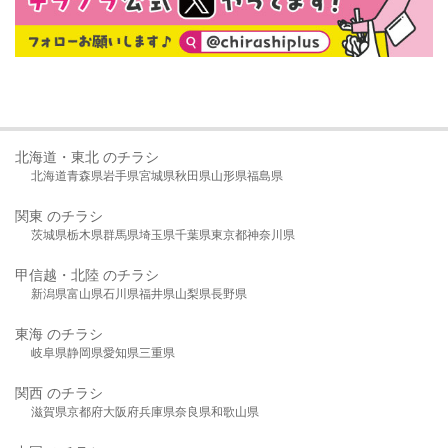
北海道・東北 のチラシ
北海道
青森県
岩手県
宮城県
秋田県
山形県
福島県
関東 のチラシ
茨城県
栃木県
群馬県
埼玉県
千葉県
東京都
神奈川県
甲信越・北陸 のチラシ
新潟県
富山県
石川県
福井県
山梨県
長野県
東海 のチラシ
岐阜県
静岡県
愛知県
三重県
関西 のチラシ
滋賀県
京都府
大阪府
兵庫県
奈良県
和歌山県