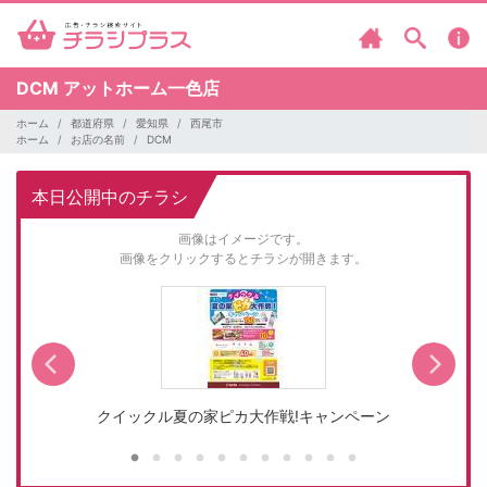
DCM
アットホーム一色店
ホーム
都道府県
愛知県
西尾市
ホーム
お店の名前
DCM
本日公開中のチラシ
画像はイメージです。
画像をクリックするとチラシが開きます。
…
クイックル夏の家ピカ大作戦!キャンペーン