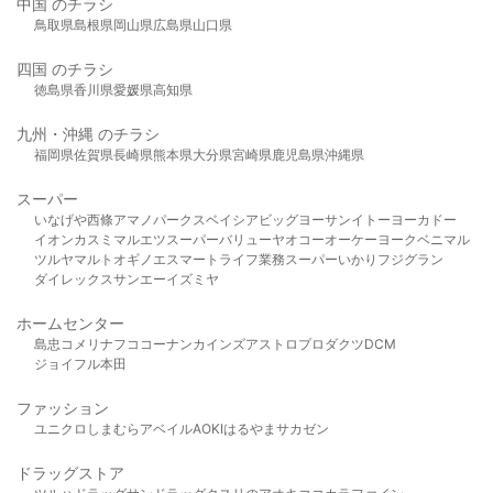
中国 のチラシ
鳥取県
島根県
岡山県
広島県
山口県
四国 のチラシ
徳島県
香川県
愛媛県
高知県
九州・沖縄 のチラシ
福岡県
佐賀県
長崎県
熊本県
大分県
宮崎県
鹿児島県
沖縄県
スーパー
いなげや
西條
アマノパークス
ベイシア
ビッグヨーサン
イトーヨーカドー
イオン
カスミ
マルエツ
スーパーバリュー
ヤオコー
オーケー
ヨークベニマル
ツルヤ
マルト
オギノ
エスマート
ライフ
業務スーパー
いかり
フジグラン
ダイレックス
サンエー
イズミヤ
ホームセンター
島忠
コメリ
ナフコ
コーナン
カインズ
アストロプロダクツ
DCM
ジョイフル本田
ファッション
ユニクロ
しまむら
アベイル
AOKI
はるやま
サカゼン
ドラッグストア