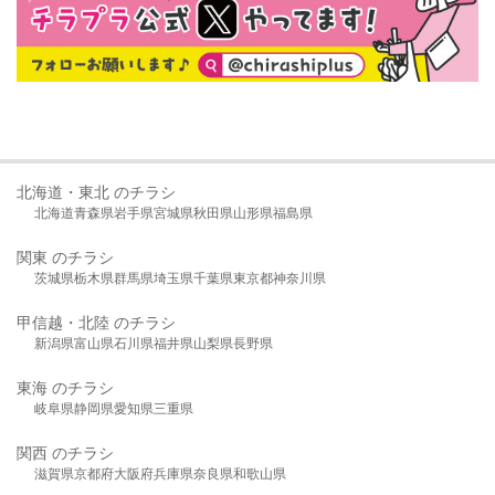
北海道・東北 のチラシ
北海道
青森県
岩手県
宮城県
秋田県
山形県
福島県
関東 のチラシ
茨城県
栃木県
群馬県
埼玉県
千葉県
東京都
神奈川県
甲信越・北陸 のチラシ
新潟県
富山県
石川県
福井県
山梨県
長野県
東海 のチラシ
岐阜県
静岡県
愛知県
三重県
関西 のチラシ
滋賀県
京都府
大阪府
兵庫県
奈良県
和歌山県