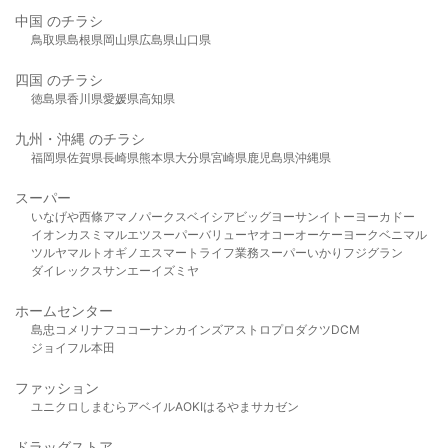
中国 のチラシ
鳥取県
島根県
岡山県
広島県
山口県
四国 のチラシ
徳島県
香川県
愛媛県
高知県
九州・沖縄 のチラシ
福岡県
佐賀県
長崎県
熊本県
大分県
宮崎県
鹿児島県
沖縄県
スーパー
いなげや
西條
アマノパークス
ベイシア
ビッグヨーサン
イトーヨーカドー
イオン
カスミ
マルエツ
スーパーバリュー
ヤオコー
オーケー
ヨークベニマル
ツルヤ
マルト
オギノ
エスマート
ライフ
業務スーパー
いかり
フジグラン
ダイレックス
サンエー
イズミヤ
ホームセンター
島忠
コメリ
ナフコ
コーナン
カインズ
アストロプロダクツ
DCM
ジョイフル本田
ファッション
ユニクロ
しまむら
アベイル
AOKI
はるやま
サカゼン
ドラッグストア