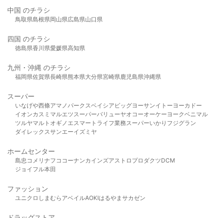
中国 のチラシ
鳥取県
島根県
岡山県
広島県
山口県
四国 のチラシ
徳島県
香川県
愛媛県
高知県
九州・沖縄 のチラシ
福岡県
佐賀県
長崎県
熊本県
大分県
宮崎県
鹿児島県
沖縄県
スーパー
いなげや
西條
アマノパークス
ベイシア
ビッグヨーサン
イトーヨーカドー
イオン
カスミ
マルエツ
スーパーバリュー
ヤオコー
オーケー
ヨークベニマル
ツルヤ
マルト
オギノ
エスマート
ライフ
業務スーパー
いかり
フジグラン
ダイレックス
サンエー
イズミヤ
ホームセンター
島忠
コメリ
ナフコ
コーナン
カインズ
アストロプロダクツ
DCM
ジョイフル本田
ファッション
ユニクロ
しまむら
アベイル
AOKI
はるやま
サカゼン
ドラッグストア