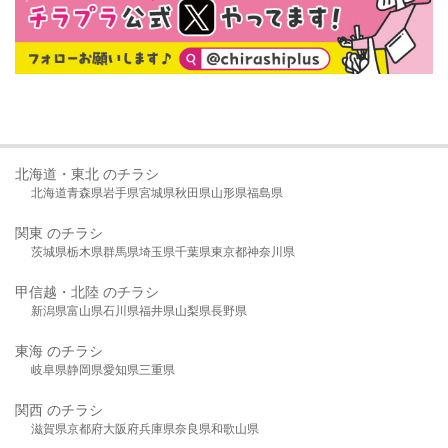
北海道・東北 のチラシ
北海道
青森県
岩手県
宮城県
秋田県
山形県
福島県
関東 のチラシ
茨城県
栃木県
群馬県
埼玉県
千葉県
東京都
神奈川県
甲信越・北陸 のチラシ
新潟県
富山県
石川県
福井県
山梨県
長野県
東海 のチラシ
岐阜県
静岡県
愛知県
三重県
関西 のチラシ
滋賀県
京都府
大阪府
兵庫県
奈良県
和歌山県