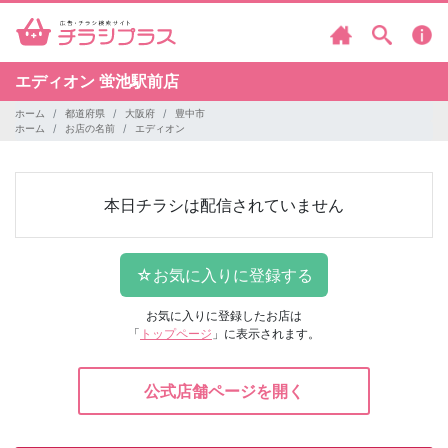
エディオン
蛍池駅前店
ホーム
都道府県
大阪府
豊中市
ホーム
お店の名前
エディオン
本日チラシは配信されていません
お気に入りに登録したお店は
「
トップページ
」に表示されます。
公式店舗ページを開く