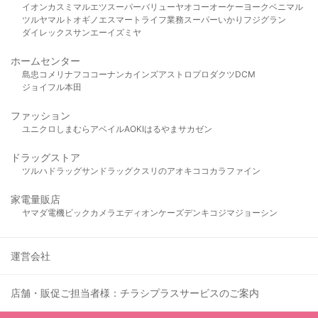
イオン
カスミ
マルエツ
スーパーバリュー
ヤオコー
オーケー
ヨークベニマル
ツルヤ
マルト
オギノ
エスマート
ライフ
業務スーパー
いかり
フジグラン
ダイレックス
サンエー
イズミヤ
ホームセンター
島忠
コメリ
ナフコ
コーナン
カインズ
アストロプロダクツ
DCM
ジョイフル本田
ファッション
ユニクロ
しまむら
アベイル
AOKI
はるやま
サカゼン
ドラッグストア
ツルハドラッグ
サンドラッグ
クスリのアオキ
ココカラファイン
家電量販店
ヤマダ電機
ビックカメラ
エディオン
ケーズデンキ
コジマ
ジョーシン
運営会社
店舗・販促ご担当者様：チラシプラスサービスのご案内