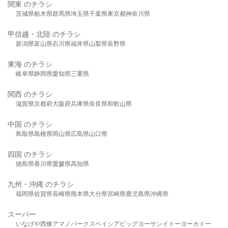
関東 のチラシ
茨城県
栃木県
群馬県
埼玉県
千葉県
東京都
神奈川県
甲信越・北陸 のチラシ
新潟県
富山県
石川県
福井県
山梨県
長野県
東海 のチラシ
岐阜県
静岡県
愛知県
三重県
関西 のチラシ
滋賀県
京都府
大阪府
兵庫県
奈良県
和歌山県
中国 のチラシ
鳥取県
島根県
岡山県
広島県
山口県
四国 のチラシ
徳島県
香川県
愛媛県
高知県
九州・沖縄 のチラシ
福岡県
佐賀県
長崎県
熊本県
大分県
宮崎県
鹿児島県
沖縄県
スーパー
いなげや
西條
アマノパークス
ベイシア
ビッグヨーサン
イトーヨーカドー