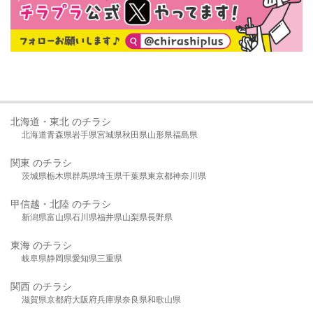
北海道・東北 のチラシ
北海道
青森県
岩手県
宮城県
秋田県
山形県
福島県
関東 のチラシ
茨城県
栃木県
群馬県
埼玉県
千葉県
東京都
神奈川県
甲信越・北陸 のチラシ
新潟県
富山県
石川県
福井県
山梨県
長野県
東海 のチラシ
岐阜県
静岡県
愛知県
三重県
関西 のチラシ
滋賀県
京都府
大阪府
兵庫県
奈良県
和歌山県