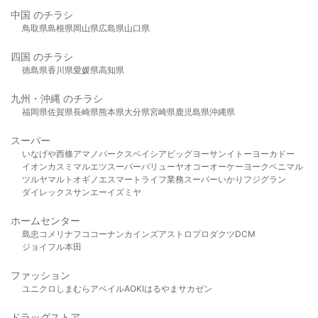
中国 のチラシ
鳥取県
島根県
岡山県
広島県
山口県
四国 のチラシ
徳島県
香川県
愛媛県
高知県
九州・沖縄 のチラシ
福岡県
佐賀県
長崎県
熊本県
大分県
宮崎県
鹿児島県
沖縄県
スーパー
いなげや
西條
アマノパークス
ベイシア
ビッグヨーサン
イトーヨーカドー
イオン
カスミ
マルエツ
スーパーバリュー
ヤオコー
オーケー
ヨークベニマル
ツルヤ
マルト
オギノ
エスマート
ライフ
業務スーパー
いかり
フジグラン
ダイレックス
サンエー
イズミヤ
ホームセンター
島忠
コメリ
ナフコ
コーナン
カインズ
アストロプロダクツ
DCM
ジョイフル本田
ファッション
ユニクロ
しまむら
アベイル
AOKI
はるやま
サカゼン
ドラッグストア