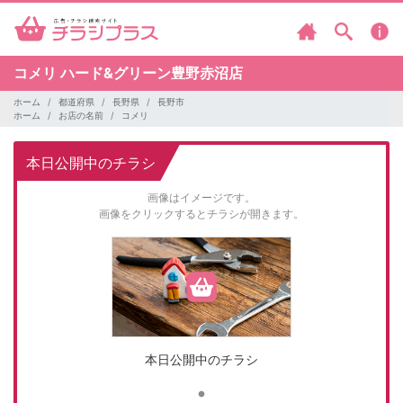
コメリ
ハード&グリーン豊野赤沼店
ホーム
都道府県
長野県
長野市
ホーム
お店の名前
コメリ
本日公開中のチラシ
画像はイメージです。
画像をクリックするとチラシが開きます。
本日公開中のチラシ