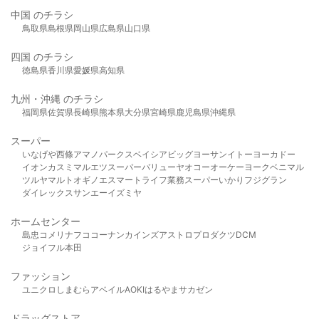
中国 のチラシ
鳥取県
島根県
岡山県
広島県
山口県
四国 のチラシ
徳島県
香川県
愛媛県
高知県
九州・沖縄 のチラシ
福岡県
佐賀県
長崎県
熊本県
大分県
宮崎県
鹿児島県
沖縄県
スーパー
いなげや
西條
アマノパークス
ベイシア
ビッグヨーサン
イトーヨーカドー
イオン
カスミ
マルエツ
スーパーバリュー
ヤオコー
オーケー
ヨークベニマル
ツルヤ
マルト
オギノ
エスマート
ライフ
業務スーパー
いかり
フジグラン
ダイレックス
サンエー
イズミヤ
ホームセンター
島忠
コメリ
ナフコ
コーナン
カインズ
アストロプロダクツ
DCM
ジョイフル本田
ファッション
ユニクロ
しまむら
アベイル
AOKI
はるやま
サカゼン
ドラッグストア