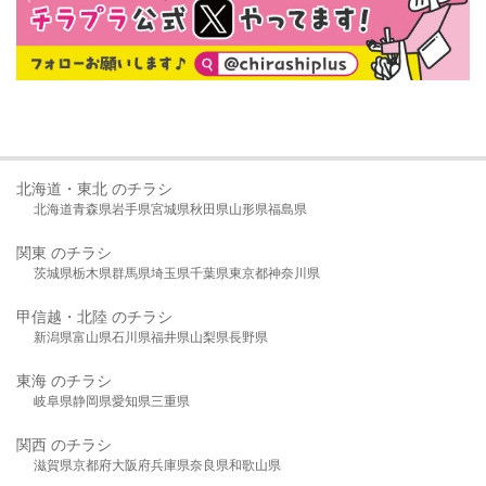
北海道・東北 のチラシ
北海道
青森県
岩手県
宮城県
秋田県
山形県
福島県
関東 のチラシ
茨城県
栃木県
群馬県
埼玉県
千葉県
東京都
神奈川県
甲信越・北陸 のチラシ
新潟県
富山県
石川県
福井県
山梨県
長野県
東海 のチラシ
岐阜県
静岡県
愛知県
三重県
関西 のチラシ
滋賀県
京都府
大阪府
兵庫県
奈良県
和歌山県