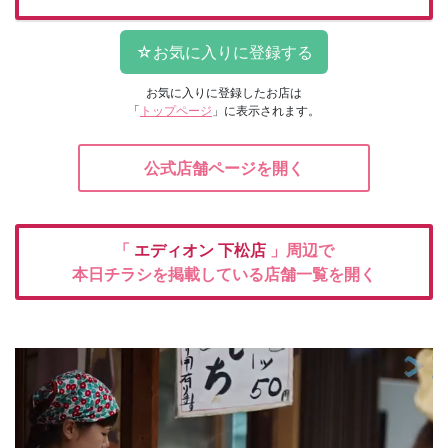
お気に入りに登録したお店は
「
トップページ
」に表示されます。
公式店舗ページを開く
「
エディオン
下松店
」周辺で
本日チラシを掲載している店舗一覧を開く