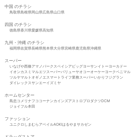
中国 のチラシ
鳥取県
島根県
岡山県
広島県
山口県
四国 のチラシ
徳島県
香川県
愛媛県
高知県
九州・沖縄 のチラシ
福岡県
佐賀県
長崎県
熊本県
大分県
宮崎県
鹿児島県
沖縄県
スーパー
いなげや
西條
アマノパークス
ベイシア
ビッグヨーサン
イトーヨーカドー
イオン
カスミ
マルエツ
スーパーバリュー
ヤオコー
オーケー
ヨークベニマル
ツルヤ
マルト
オギノ
エスマート
ライフ
業務スーパー
いかり
フジグラン
ダイレックス
サンエー
イズミヤ
ホームセンター
島忠
コメリ
ナフコ
コーナン
カインズ
アストロプロダクツ
DCM
ジョイフル本田
ファッション
ユニクロ
しまむら
アベイル
AOKI
はるやま
サカゼン
ドラッグストア