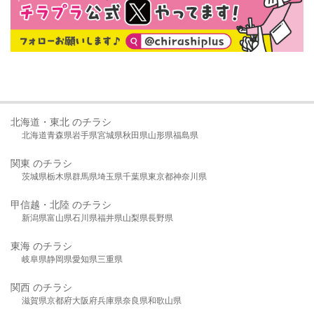
北海道・東北 のチラシ
北海道
青森県
岩手県
宮城県
秋田県
山形県
福島県
関東 のチラシ
茨城県
栃木県
群馬県
埼玉県
千葉県
東京都
神奈川県
甲信越・北陸 のチラシ
新潟県
富山県
石川県
福井県
山梨県
長野県
東海 のチラシ
岐阜県
静岡県
愛知県
三重県
関西 のチラシ
滋賀県
京都府
大阪府
兵庫県
奈良県
和歌山県