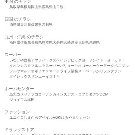
中国 のチラシ
鳥取県
島根県
岡山県
広島県
山口県
四国 のチラシ
徳島県
香川県
愛媛県
高知県
九州・沖縄 のチラシ
福岡県
佐賀県
長崎県
熊本県
大分県
宮崎県
鹿児島県
沖縄県
スーパー
いなげや
西條
アマノパークス
ベイシア
ビッグヨーサン
イトーヨーカドー
イオン
カスミ
マルエツ
スーパーバリュー
ヤオコー
オーケー
ヨークベニマル
ツルヤ
マルト
オギノ
エスマート
ライフ
業務スーパー
いかり
フジグラン
ダイレックス
サンエー
イズミヤ
ホームセンター
島忠
コメリ
ナフコ
コーナン
カインズ
アストロプロダクツ
DCM
ジョイフル本田
ファッション
ユニクロ
しまむら
アベイル
AOKI
はるやま
サカゼン
ドラッグストア