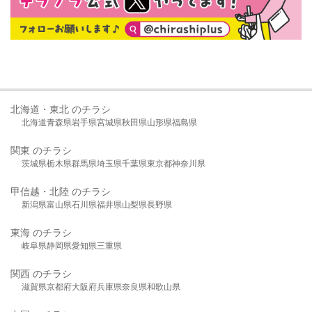
北海道・東北 のチラシ
北海道
青森県
岩手県
宮城県
秋田県
山形県
福島県
関東 のチラシ
茨城県
栃木県
群馬県
埼玉県
千葉県
東京都
神奈川県
甲信越・北陸 のチラシ
新潟県
富山県
石川県
福井県
山梨県
長野県
東海 のチラシ
岐阜県
静岡県
愛知県
三重県
関西 のチラシ
滋賀県
京都府
大阪府
兵庫県
奈良県
和歌山県