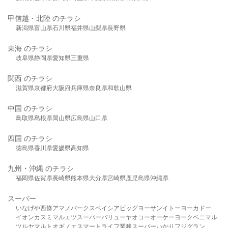
甲信越・北陸 のチラシ
新潟県
富山県
石川県
福井県
山梨県
長野県
東海 のチラシ
岐阜県
静岡県
愛知県
三重県
関西 のチラシ
滋賀県
京都府
大阪府
兵庫県
奈良県
和歌山県
中国 のチラシ
鳥取県
島根県
岡山県
広島県
山口県
四国 のチラシ
徳島県
香川県
愛媛県
高知県
九州・沖縄 のチラシ
福岡県
佐賀県
長崎県
熊本県
大分県
宮崎県
鹿児島県
沖縄県
スーパー
いなげや
西條
アマノパークス
ベイシア
ビッグヨーサン
イトーヨーカドー
イオン
カスミ
マルエツ
スーパーバリュー
ヤオコー
オーケー
ヨークベニマル
ツルヤ
マルト
オギノ
エスマート
ライフ
業務スーパー
いかり
フジグラン