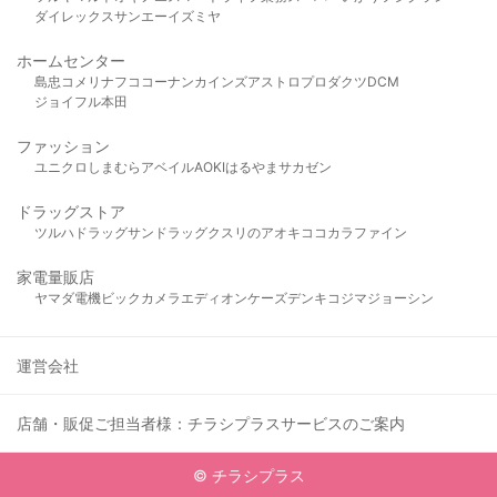
ダイレックス
サンエー
イズミヤ
ホームセンター
島忠
コメリ
ナフコ
コーナン
カインズ
アストロプロダクツ
DCM
ジョイフル本田
ファッション
ユニクロ
しまむら
アベイル
AOKI
はるやま
サカゼン
ドラッグストア
ツルハドラッグ
サンドラッグ
クスリのアオキ
ココカラファイン
家電量販店
ヤマダ電機
ビックカメラ
エディオン
ケーズデンキ
コジマ
ジョーシン
運営会社
店舗・販促ご担当者様：チラシプラスサービスのご案内
© チラシプラス