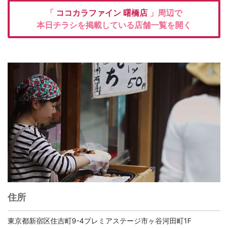
「
ココカラファイン
曙橋店
」周辺で
本日チラシを掲載している店舗一覧を開く
住所
東京都新宿区住吉町9-4プレミアステージ市ヶ谷河田町1F