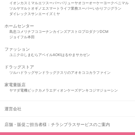
イオン
カスミ
マルエツ
スーパーバリュー
ヤオコー
オーケー
ヨークベニマル
ツルヤ
マルト
オギノ
エスマート
ライフ
業務スーパー
いかり
フジグラン
ダイレックス
サンエー
イズミヤ
ホームセンター
島忠
コメリ
ナフコ
コーナン
カインズ
アストロプロダクツ
DCM
ジョイフル本田
ファッション
ユニクロ
しまむら
アベイル
AOKI
はるやま
サカゼン
ドラッグストア
ツルハドラッグ
サンドラッグ
クスリのアオキ
ココカラファイン
家電量販店
ヤマダ電機
ビックカメラ
エディオン
ケーズデンキ
コジマ
ジョーシン
運営会社
店舗・販促ご担当者様：チラシプラスサービスのご案内