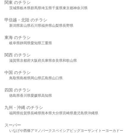
関東 のチラシ
茨城県
栃木県
群馬県
埼玉県
千葉県
東京都
神奈川県
甲信越・北陸 のチラシ
新潟県
富山県
石川県
福井県
山梨県
長野県
東海 のチラシ
岐阜県
静岡県
愛知県
三重県
関西 のチラシ
滋賀県
京都府
大阪府
兵庫県
奈良県
和歌山県
中国 のチラシ
鳥取県
島根県
岡山県
広島県
山口県
四国 のチラシ
徳島県
香川県
愛媛県
高知県
九州・沖縄 のチラシ
福岡県
佐賀県
長崎県
熊本県
大分県
宮崎県
鹿児島県
沖縄県
スーパー
いなげや
西條
アマノパークス
ベイシア
ビッグヨーサン
イトーヨーカドー