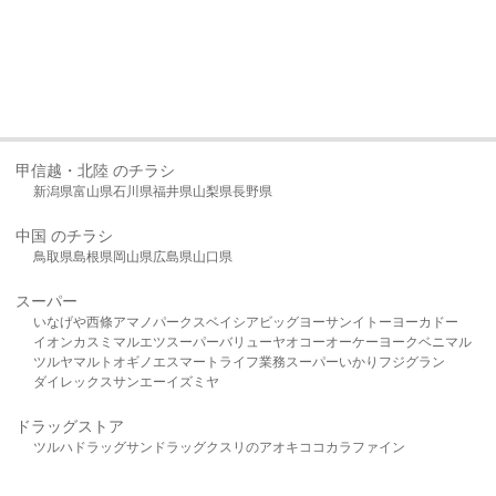
甲信越・北陸 のチラシ
新潟県
富山県
石川県
福井県
山梨県
長野県
中国 のチラシ
鳥取県
島根県
岡山県
広島県
山口県
スーパー
いなげや
西條
アマノパークス
ベイシア
ビッグヨーサン
イトーヨーカドー
イオン
カスミ
マルエツ
スーパーバリュー
ヤオコー
オーケー
ヨークベニマル
ツルヤ
マルト
オギノ
エスマート
ライフ
業務スーパー
いかり
フジグラン
ダイレックス
サンエー
イズミヤ
ドラッグストア
ツルハドラッグ
サンドラッグ
クスリのアオキ
ココカラファイン