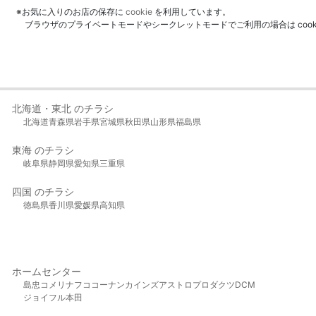
※お気に入りのお店の保存に
cookie
を利用しています。
ブラウザのプライベートモードやシークレットモードでご利用の場合は coo
北海道・東北 のチラシ
北海道
青森県
岩手県
宮城県
秋田県
山形県
福島県
東海 のチラシ
岐阜県
静岡県
愛知県
三重県
四国 のチラシ
徳島県
香川県
愛媛県
高知県
ホームセンター
島忠
コメリ
ナフコ
コーナン
カインズ
アストロプロダクツ
DCM
ジョイフル本田