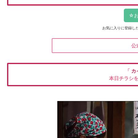
お気に入りに登録し
公
「
カ
本日チラシ