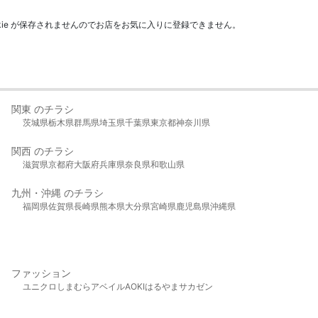
kie が保存されませんのでお店をお気に入りに登録できません。
関東 のチラシ
茨城県
栃木県
群馬県
埼玉県
千葉県
東京都
神奈川県
関西 のチラシ
滋賀県
京都府
大阪府
兵庫県
奈良県
和歌山県
九州・沖縄 のチラシ
福岡県
佐賀県
長崎県
熊本県
大分県
宮崎県
鹿児島県
沖縄県
ファッション
ユニクロ
しまむら
アベイル
AOKI
はるやま
サカゼン