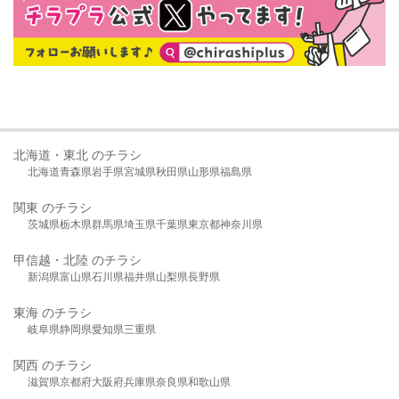
北海道・東北 のチラシ
北海道
青森県
岩手県
宮城県
秋田県
山形県
福島県
関東 のチラシ
茨城県
栃木県
群馬県
埼玉県
千葉県
東京都
神奈川県
甲信越・北陸 のチラシ
新潟県
富山県
石川県
福井県
山梨県
長野県
東海 のチラシ
岐阜県
静岡県
愛知県
三重県
関西 のチラシ
滋賀県
京都府
大阪府
兵庫県
奈良県
和歌山県