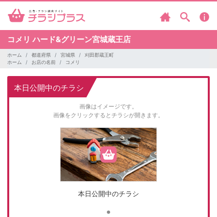
コメリ
ハード&グリーン宮城蔵王店
ホーム
都道府県
宮城県
刈田郡蔵王町
ホーム
お店の名前
コメリ
本日公開中のチラシ
画像はイメージです。
画像をクリックするとチラシが開きます。
本日公開中のチラシ