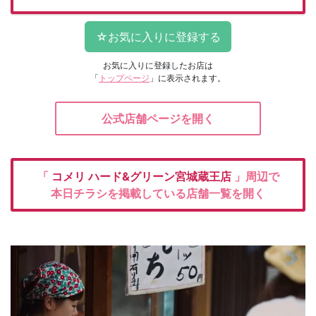
お気に入りに登録したお店は
「
トップページ
」に表示されます。
公式店舗ページを開く
「
コメリ
ハード&グリーン宮城蔵王店
」周辺で
本日チラシを掲載している店舗一覧を開く