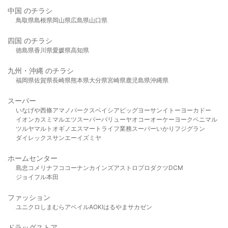
中国 のチラシ
鳥取県
島根県
岡山県
広島県
山口県
四国 のチラシ
徳島県
香川県
愛媛県
高知県
九州・沖縄 のチラシ
福岡県
佐賀県
長崎県
熊本県
大分県
宮崎県
鹿児島県
沖縄県
スーパー
いなげや
西條
アマノパークス
ベイシア
ビッグヨーサン
イトーヨーカドー
イオン
カスミ
マルエツ
スーパーバリュー
ヤオコー
オーケー
ヨークベニマル
ツルヤ
マルト
オギノ
エスマート
ライフ
業務スーパー
いかり
フジグラン
ダイレックス
サンエー
イズミヤ
ホームセンター
島忠
コメリ
ナフコ
コーナン
カインズ
アストロプロダクツ
DCM
ジョイフル本田
ファッション
ユニクロ
しまむら
アベイル
AOKI
はるやま
サカゼン
ドラッグストア