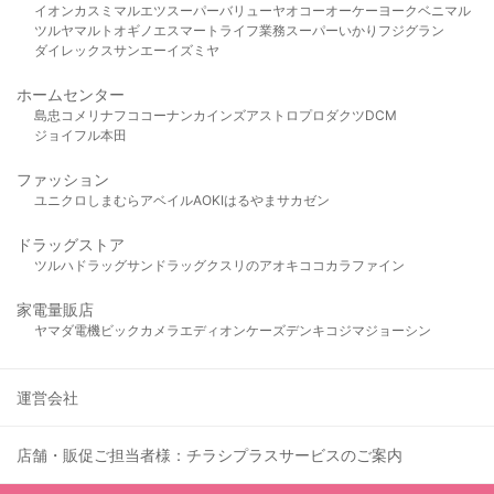
イオン
カスミ
マルエツ
スーパーバリュー
ヤオコー
オーケー
ヨークベニマル
ツルヤ
マルト
オギノ
エスマート
ライフ
業務スーパー
いかり
フジグラン
ダイレックス
サンエー
イズミヤ
ホームセンター
島忠
コメリ
ナフコ
コーナン
カインズ
アストロプロダクツ
DCM
ジョイフル本田
ファッション
ユニクロ
しまむら
アベイル
AOKI
はるやま
サカゼン
ドラッグストア
ツルハドラッグ
サンドラッグ
クスリのアオキ
ココカラファイン
家電量販店
ヤマダ電機
ビックカメラ
エディオン
ケーズデンキ
コジマ
ジョーシン
運営会社
店舗・販促ご担当者様：チラシプラスサービスのご案内