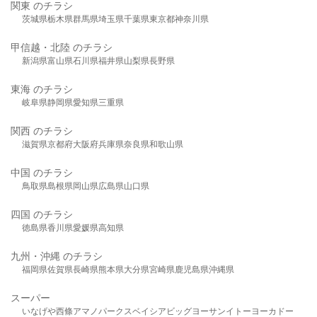
関東 のチラシ
茨城県
栃木県
群馬県
埼玉県
千葉県
東京都
神奈川県
甲信越・北陸 のチラシ
新潟県
富山県
石川県
福井県
山梨県
長野県
東海 のチラシ
岐阜県
静岡県
愛知県
三重県
関西 のチラシ
滋賀県
京都府
大阪府
兵庫県
奈良県
和歌山県
中国 のチラシ
鳥取県
島根県
岡山県
広島県
山口県
四国 のチラシ
徳島県
香川県
愛媛県
高知県
九州・沖縄 のチラシ
福岡県
佐賀県
長崎県
熊本県
大分県
宮崎県
鹿児島県
沖縄県
スーパー
いなげや
西條
アマノパークス
ベイシア
ビッグヨーサン
イトーヨーカドー