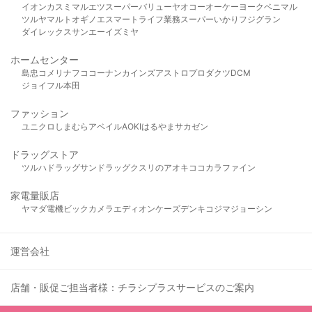
イオン
カスミ
マルエツ
スーパーバリュー
ヤオコー
オーケー
ヨークベニマル
ツルヤ
マルト
オギノ
エスマート
ライフ
業務スーパー
いかり
フジグラン
ダイレックス
サンエー
イズミヤ
ホームセンター
島忠
コメリ
ナフコ
コーナン
カインズ
アストロプロダクツ
DCM
ジョイフル本田
ファッション
ユニクロ
しまむら
アベイル
AOKI
はるやま
サカゼン
ドラッグストア
ツルハドラッグ
サンドラッグ
クスリのアオキ
ココカラファイン
家電量販店
ヤマダ電機
ビックカメラ
エディオン
ケーズデンキ
コジマ
ジョーシン
運営会社
店舗・販促ご担当者様：チラシプラスサービスのご案内