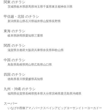
関東 のチラシ
茨城県
栃木県
群馬県
埼玉県
千葉県
東京都
神奈川県
甲信越・北陸 のチラシ
新潟県
富山県
石川県
福井県
山梨県
長野県
東海 のチラシ
岐阜県
静岡県
愛知県
三重県
関西 のチラシ
滋賀県
京都府
大阪府
兵庫県
奈良県
和歌山県
中国 のチラシ
鳥取県
島根県
岡山県
広島県
山口県
四国 のチラシ
徳島県
香川県
愛媛県
高知県
九州・沖縄 のチラシ
福岡県
佐賀県
長崎県
熊本県
大分県
宮崎県
鹿児島県
沖縄県
スーパー
いなげや
西條
アマノパークス
ベイシア
ビッグヨーサン
イトーヨーカドー