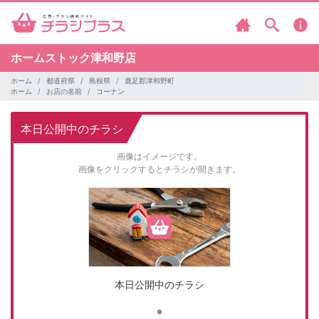
ホームストック津和野店
ホーム
都道府県
島根県
鹿足郡津和野町
ホーム
お店の名前
コーナン
本日公開中のチラシ
画像はイメージです。
画像をクリックするとチラシが開きます。
本日公開中のチラシ