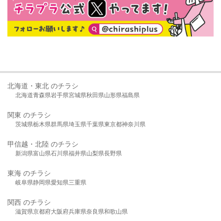
北海道・東北 のチラシ
北海道
青森県
岩手県
宮城県
秋田県
山形県
福島県
関東 のチラシ
茨城県
栃木県
群馬県
埼玉県
千葉県
東京都
神奈川県
甲信越・北陸 のチラシ
新潟県
富山県
石川県
福井県
山梨県
長野県
東海 のチラシ
岐阜県
静岡県
愛知県
三重県
関西 のチラシ
滋賀県
京都府
大阪府
兵庫県
奈良県
和歌山県