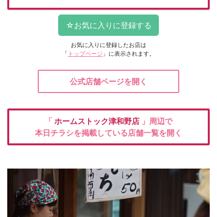
お気に入りに登録したお店は
「
トップページ
」に表示されます。
公式店舗ページを開く
「
ホームストック津和野店
」周辺で
本日チラシを掲載している店舗一覧を開く