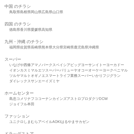
中国 のチラシ
鳥取県
島根県
岡山県
広島県
山口県
四国 のチラシ
徳島県
香川県
愛媛県
高知県
九州・沖縄 のチラシ
福岡県
佐賀県
長崎県
熊本県
大分県
宮崎県
鹿児島県
沖縄県
スーパー
いなげや
西條
アマノパークス
ベイシア
ビッグヨーサン
イトーヨーカドー
イオン
カスミ
マルエツ
スーパーバリュー
ヤオコー
オーケー
ヨークベニマル
ツルヤ
マルト
オギノ
エスマート
ライフ
業務スーパー
いかり
フジグラン
ダイレックス
サンエー
イズミヤ
ホームセンター
島忠
コメリ
ナフコ
コーナン
カインズ
アストロプロダクツ
DCM
ジョイフル本田
ファッション
ユニクロ
しまむら
アベイル
AOKI
はるやま
サカゼン
ドラッグストア