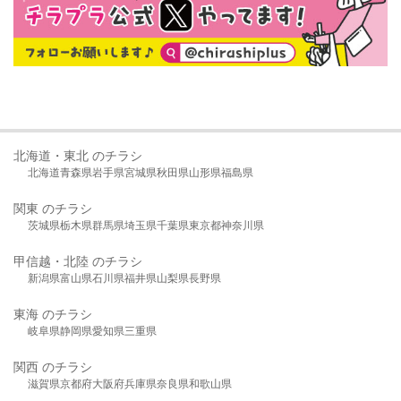
北海道・東北 のチラシ
北海道
青森県
岩手県
宮城県
秋田県
山形県
福島県
関東 のチラシ
茨城県
栃木県
群馬県
埼玉県
千葉県
東京都
神奈川県
甲信越・北陸 のチラシ
新潟県
富山県
石川県
福井県
山梨県
長野県
東海 のチラシ
岐阜県
静岡県
愛知県
三重県
関西 のチラシ
滋賀県
京都府
大阪府
兵庫県
奈良県
和歌山県