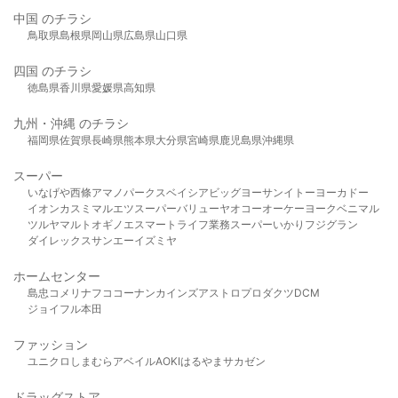
中国 のチラシ
鳥取県
島根県
岡山県
広島県
山口県
四国 のチラシ
徳島県
香川県
愛媛県
高知県
九州・沖縄 のチラシ
福岡県
佐賀県
長崎県
熊本県
大分県
宮崎県
鹿児島県
沖縄県
スーパー
いなげや
西條
アマノパークス
ベイシア
ビッグヨーサン
イトーヨーカドー
イオン
カスミ
マルエツ
スーパーバリュー
ヤオコー
オーケー
ヨークベニマル
ツルヤ
マルト
オギノ
エスマート
ライフ
業務スーパー
いかり
フジグラン
ダイレックス
サンエー
イズミヤ
ホームセンター
島忠
コメリ
ナフコ
コーナン
カインズ
アストロプロダクツ
DCM
ジョイフル本田
ファッション
ユニクロ
しまむら
アベイル
AOKI
はるやま
サカゼン
ドラッグストア