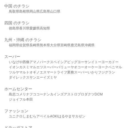
中国 のチラシ
鳥取県
島根県
岡山県
広島県
山口県
四国 のチラシ
徳島県
香川県
愛媛県
高知県
九州・沖縄 のチラシ
福岡県
佐賀県
長崎県
熊本県
大分県
宮崎県
鹿児島県
沖縄県
スーパー
いなげや
西條
アマノパークス
ベイシア
ビッグヨーサン
イトーヨーカドー
イオン
カスミ
マルエツ
スーパーバリュー
ヤオコー
オーケー
ヨークベニマル
ツルヤ
マルト
オギノ
エスマート
ライフ
業務スーパー
いかり
フジグラン
ダイレックス
サンエー
イズミヤ
ホームセンター
島忠
コメリ
ナフコ
コーナン
カインズ
アストロプロダクツ
DCM
ジョイフル本田
ファッション
ユニクロ
しまむら
アベイル
AOKI
はるやま
サカゼン
ドラッグストア