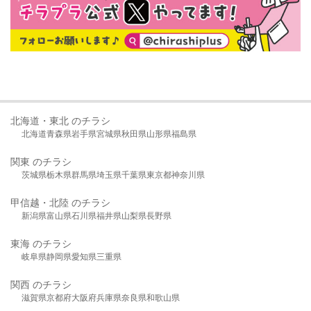
北海道・東北 のチラシ
北海道
青森県
岩手県
宮城県
秋田県
山形県
福島県
関東 のチラシ
茨城県
栃木県
群馬県
埼玉県
千葉県
東京都
神奈川県
甲信越・北陸 のチラシ
新潟県
富山県
石川県
福井県
山梨県
長野県
東海 のチラシ
岐阜県
静岡県
愛知県
三重県
関西 のチラシ
滋賀県
京都府
大阪府
兵庫県
奈良県
和歌山県