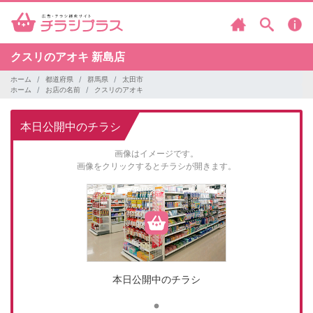
クスリのアオキ
新島店
ホーム
都道府県
群馬県
太田市
ホーム
お店の名前
クスリのアオキ
本日公開中のチラシ
画像はイメージです。
画像をクリックするとチラシが開きます。
本日公開中のチラシ