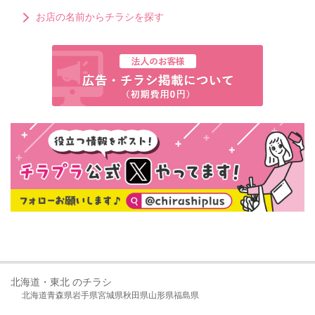
お店の名前からチラシを探す
北海道・東北 のチラシ
北海道
青森県
岩手県
宮城県
秋田県
山形県
福島県