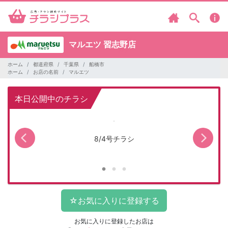
マルエツ
習志野店
ホーム
都道府県
千葉県
船橋市
ホーム
お店の名前
マルエツ
本日公開中のチラシ
8/4号チラシ
マ
お気に入りに登録したお店は