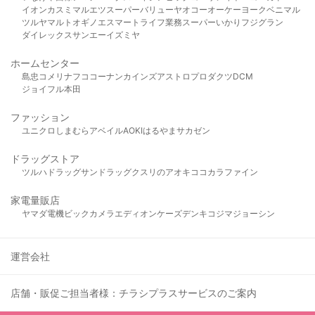
イオン
カスミ
マルエツ
スーパーバリュー
ヤオコー
オーケー
ヨークベニマル
ツルヤ
マルト
オギノ
エスマート
ライフ
業務スーパー
いかり
フジグラン
ダイレックス
サンエー
イズミヤ
ホームセンター
島忠
コメリ
ナフコ
コーナン
カインズ
アストロプロダクツ
DCM
ジョイフル本田
ファッション
ユニクロ
しまむら
アベイル
AOKI
はるやま
サカゼン
ドラッグストア
ツルハドラッグ
サンドラッグ
クスリのアオキ
ココカラファイン
家電量販店
ヤマダ電機
ビックカメラ
エディオン
ケーズデンキ
コジマ
ジョーシン
運営会社
店舗・販促ご担当者様：チラシプラスサービスのご案内