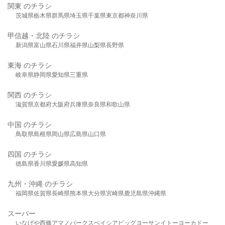
関東 のチラシ
茨城県
栃木県
群馬県
埼玉県
千葉県
東京都
神奈川県
甲信越・北陸 のチラシ
新潟県
富山県
石川県
福井県
山梨県
長野県
東海 のチラシ
岐阜県
静岡県
愛知県
三重県
関西 のチラシ
滋賀県
京都府
大阪府
兵庫県
奈良県
和歌山県
中国 のチラシ
鳥取県
島根県
岡山県
広島県
山口県
四国 のチラシ
徳島県
香川県
愛媛県
高知県
九州・沖縄 のチラシ
福岡県
佐賀県
長崎県
熊本県
大分県
宮崎県
鹿児島県
沖縄県
スーパー
いなげや
西條
アマノパークス
ベイシア
ビッグヨーサン
イトーヨーカドー