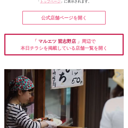
「
トップページ
」に表示されます。
公式店舗ページを開く
「
マルエツ
習志野店
」周辺で
本日チラシを掲載している店舗一覧を開く