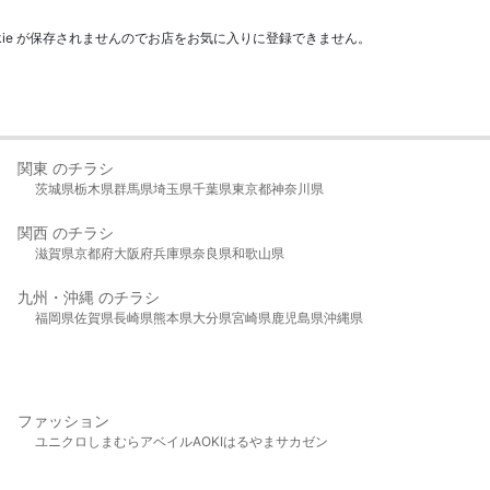
kie が保存されませんのでお店をお気に入りに登録できません。
関東 のチラシ
茨城県
栃木県
群馬県
埼玉県
千葉県
東京都
神奈川県
関西 のチラシ
滋賀県
京都府
大阪府
兵庫県
奈良県
和歌山県
九州・沖縄 のチラシ
福岡県
佐賀県
長崎県
熊本県
大分県
宮崎県
鹿児島県
沖縄県
ファッション
ユニクロ
しまむら
アベイル
AOKI
はるやま
サカゼン