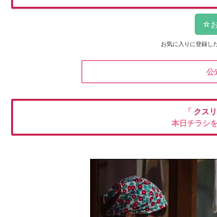
お気に入りに登録し
公
「
クスリ
本日チラシ