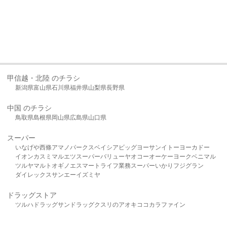
甲信越・北陸 のチラシ
新潟県
富山県
石川県
福井県
山梨県
長野県
中国 のチラシ
鳥取県
島根県
岡山県
広島県
山口県
スーパー
いなげや
西條
アマノパークス
ベイシア
ビッグヨーサン
イトーヨーカドー
イオン
カスミ
マルエツ
スーパーバリュー
ヤオコー
オーケー
ヨークベニマル
ツルヤ
マルト
オギノ
エスマート
ライフ
業務スーパー
いかり
フジグラン
ダイレックス
サンエー
イズミヤ
ドラッグストア
ツルハドラッグ
サンドラッグ
クスリのアオキ
ココカラファイン