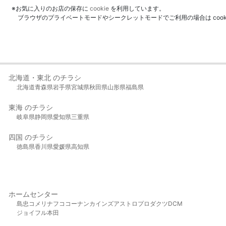
※お気に入りのお店の保存に
cookie
を利用しています。
ブラウザのプライベートモードやシークレットモードでご利用の場合は coo
北海道・東北 のチラシ
北海道
青森県
岩手県
宮城県
秋田県
山形県
福島県
東海 のチラシ
岐阜県
静岡県
愛知県
三重県
四国 のチラシ
徳島県
香川県
愛媛県
高知県
ホームセンター
島忠
コメリ
ナフコ
コーナン
カインズ
アストロプロダクツ
DCM
ジョイフル本田