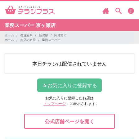
業務スーパー
京ヶ瀬店
ホーム
都道府県
新潟県
阿賀野市
ホーム
お店の名前
業務スーパー
本日チラシは配信されていません
お気に入りに登録したお店は
「
トップページ
」に表示されます。
公式店舗ページを開く