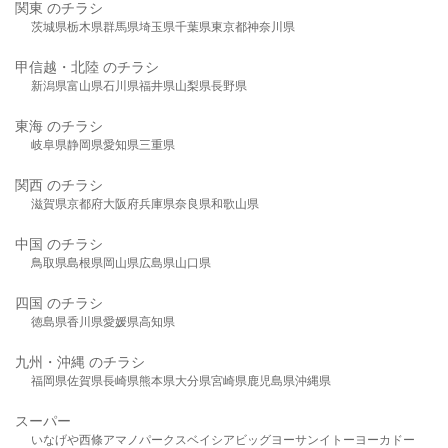
関東 のチラシ
茨城県
栃木県
群馬県
埼玉県
千葉県
東京都
神奈川県
甲信越・北陸 のチラシ
新潟県
富山県
石川県
福井県
山梨県
長野県
東海 のチラシ
岐阜県
静岡県
愛知県
三重県
関西 のチラシ
滋賀県
京都府
大阪府
兵庫県
奈良県
和歌山県
中国 のチラシ
鳥取県
島根県
岡山県
広島県
山口県
四国 のチラシ
徳島県
香川県
愛媛県
高知県
九州・沖縄 のチラシ
福岡県
佐賀県
長崎県
熊本県
大分県
宮崎県
鹿児島県
沖縄県
スーパー
いなげや
西條
アマノパークス
ベイシア
ビッグヨーサン
イトーヨーカドー