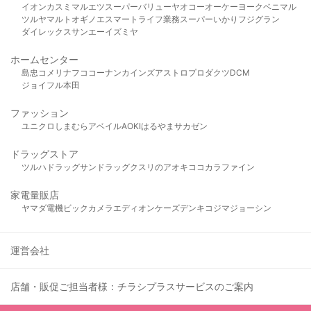
イオン
カスミ
マルエツ
スーパーバリュー
ヤオコー
オーケー
ヨークベニマル
ツルヤ
マルト
オギノ
エスマート
ライフ
業務スーパー
いかり
フジグラン
ダイレックス
サンエー
イズミヤ
ホームセンター
島忠
コメリ
ナフコ
コーナン
カインズ
アストロプロダクツ
DCM
ジョイフル本田
ファッション
ユニクロ
しまむら
アベイル
AOKI
はるやま
サカゼン
ドラッグストア
ツルハドラッグ
サンドラッグ
クスリのアオキ
ココカラファイン
家電量販店
ヤマダ電機
ビックカメラ
エディオン
ケーズデンキ
コジマ
ジョーシン
運営会社
店舗・販促ご担当者様：チラシプラスサービスのご案内