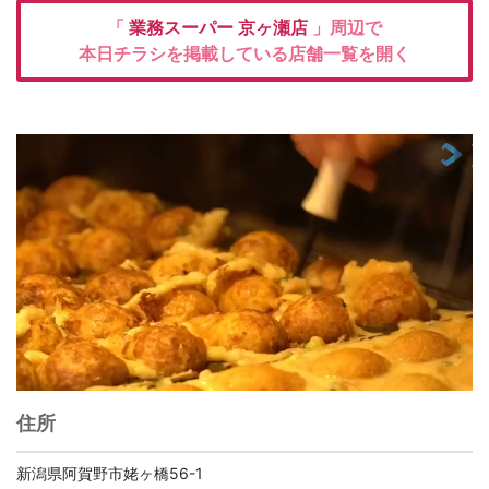
「
業務スーパー
京ヶ瀬店
」周辺で
本日チラシを掲載している店舗一覧を開く
住所
新潟県阿賀野市姥ヶ橋56-1