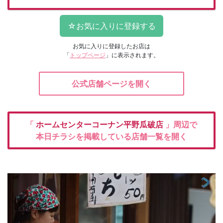
お気に入りに登録したお店は
「
トップページ
」に表示されます。
公式店舗ページを開く
「
ホームセンターコーナン平野瓜破店
」周辺で
本日チラシを掲載している店舗一覧を開く