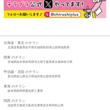
北海道・東北 のチラシ
北海道
青森県
岩手県
宮城県
秋田県
山形県
福島県
関東 のチラシ
茨城県
栃木県
群馬県
埼玉県
千葉県
東京都
神奈川県
甲信越・北陸 のチラシ
新潟県
富山県
石川県
福井県
山梨県
長野県
東海 のチラシ
岐阜県
静岡県
愛知県
三重県
関西 のチラシ
滋賀県
京都府
大阪府
兵庫県
奈良県
和歌山県