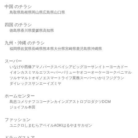
中国 のチラシ
鳥取県
島根県
岡山県
広島県
山口県
四国 のチラシ
徳島県
香川県
愛媛県
高知県
九州・沖縄 のチラシ
福岡県
佐賀県
長崎県
熊本県
大分県
宮崎県
鹿児島県
沖縄県
スーパー
いなげや
西條
アマノパークス
ベイシア
ビッグヨーサン
イトーヨーカドー
イオン
カスミ
マルエツ
スーパーバリュー
ヤオコー
オーケー
ヨークベニマル
ツルヤ
マルト
オギノ
エスマート
ライフ
業務スーパー
いかり
フジグラン
ダイレックス
サンエー
イズミヤ
ホームセンター
島忠
コメリ
ナフコ
コーナン
カインズ
アストロプロダクツ
DCM
ジョイフル本田
ファッション
ユニクロ
しまむら
アベイル
AOKI
はるやま
サカゼン
ドラッグストア