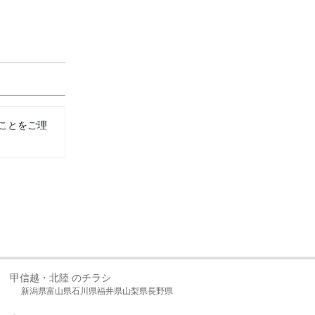
ことをご理
甲信越・北陸 のチラシ
新潟県
富山県
石川県
福井県
山梨県
長野県