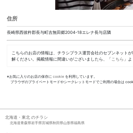
住所
長崎県西彼杵郡長与町吉無田郷2004-18エレナ長与店隣
こちらのお店の情報は、チラシプラス運営会社のセブンネットが
解ください。掲載情報に間違いがございましたら、「
こちら
」よ
※お気に入りのお店の保存に
cookie
を利用しています。
ブラウザのプライベートモードやシークレットモードでご利用の場合は coo
北海道・東北 のチラシ
北海道
青森県
岩手県
宮城県
秋田県
山形県
福島県