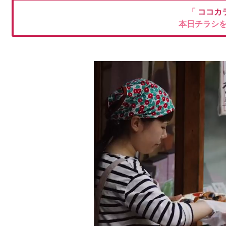
「
ココカ
本日チラシ