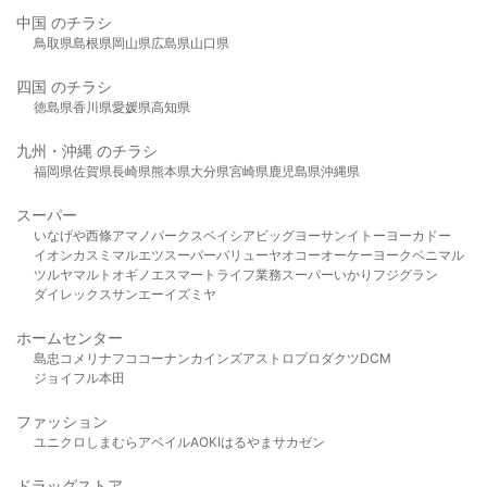
中国 のチラシ
鳥取県
島根県
岡山県
広島県
山口県
四国 のチラシ
徳島県
香川県
愛媛県
高知県
九州・沖縄 のチラシ
福岡県
佐賀県
長崎県
熊本県
大分県
宮崎県
鹿児島県
沖縄県
スーパー
いなげや
西條
アマノパークス
ベイシア
ビッグヨーサン
イトーヨーカドー
イオン
カスミ
マルエツ
スーパーバリュー
ヤオコー
オーケー
ヨークベニマル
ツルヤ
マルト
オギノ
エスマート
ライフ
業務スーパー
いかり
フジグラン
ダイレックス
サンエー
イズミヤ
ホームセンター
島忠
コメリ
ナフコ
コーナン
カインズ
アストロプロダクツ
DCM
ジョイフル本田
ファッション
ユニクロ
しまむら
アベイル
AOKI
はるやま
サカゼン
ドラッグストア