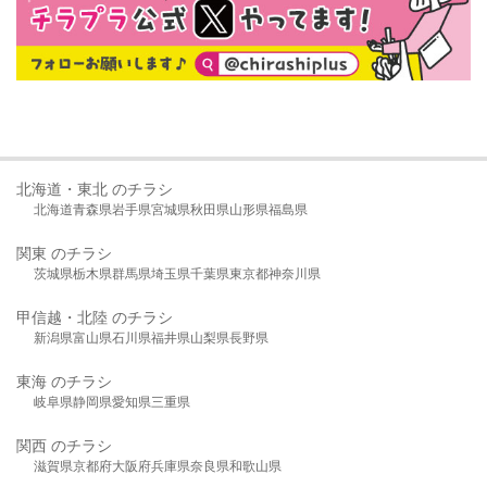
北海道・東北 のチラシ
北海道
青森県
岩手県
宮城県
秋田県
山形県
福島県
関東 のチラシ
茨城県
栃木県
群馬県
埼玉県
千葉県
東京都
神奈川県
甲信越・北陸 のチラシ
新潟県
富山県
石川県
福井県
山梨県
長野県
東海 のチラシ
岐阜県
静岡県
愛知県
三重県
関西 のチラシ
滋賀県
京都府
大阪府
兵庫県
奈良県
和歌山県