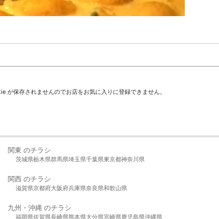
kie が保存されませんのでお店をお気に入りに登録できません。
関東 のチラシ
茨城県
栃木県
群馬県
埼玉県
千葉県
東京都
神奈川県
関西 のチラシ
滋賀県
京都府
大阪府
兵庫県
奈良県
和歌山県
九州・沖縄 のチラシ
福岡県
佐賀県
長崎県
熊本県
大分県
宮崎県
鹿児島県
沖縄県