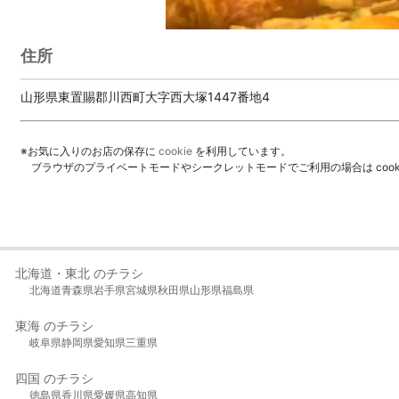
住所
山形県東置賜郡川西町大字西大塚1447番地4
※お気に入りのお店の保存に
cookie
を利用しています。
ブラウザのプライベートモードやシークレットモードでご利用の場合は coo
北海道・東北 のチラシ
北海道
青森県
岩手県
宮城県
秋田県
山形県
福島県
東海 のチラシ
岐阜県
静岡県
愛知県
三重県
四国 のチラシ
徳島県
香川県
愛媛県
高知県