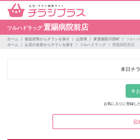
置賜病院前店
ツルハドラッグ
ホーム
都道府県からチラシを探す
山形県
東置賜郡川西町
ツルハ
ホーム
お店の名前からチラシを探す
ツルハドラッグ
置賜病院前店
本日チ
お気に入りに登録し
公