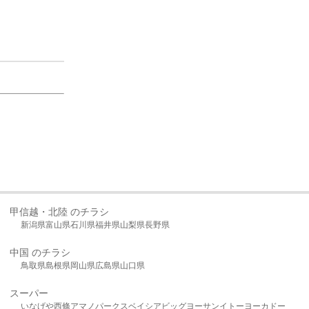
甲信越・北陸 のチラシ
新潟県
富山県
石川県
福井県
山梨県
長野県
中国 のチラシ
鳥取県
島根県
岡山県
広島県
山口県
スーパー
いなげや
西條
アマノパークス
ベイシア
ビッグヨーサン
イトーヨーカドー