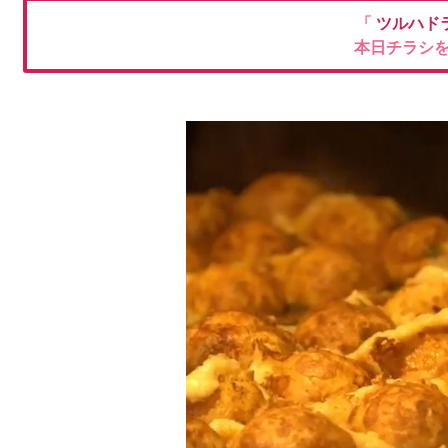
「
ツルハド
本日チラシ