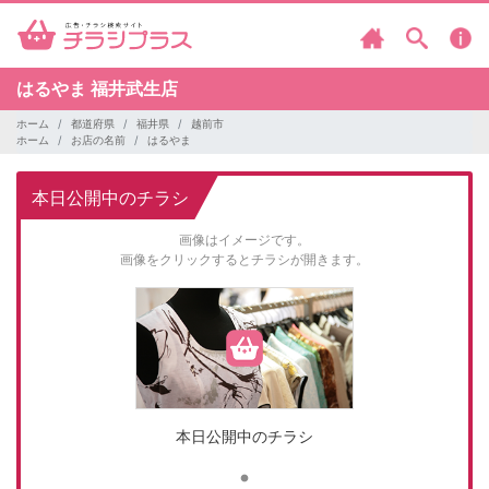
はるやま
福井武生店
ホーム
都道府県
福井県
越前市
ホーム
お店の名前
はるやま
本日公開中のチラシ
画像はイメージです。
画像をクリックするとチラシが開きます。
本日公開中のチラシ