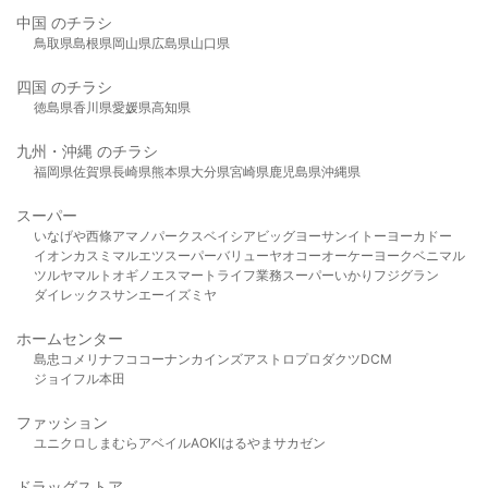
中国 のチラシ
鳥取県
島根県
岡山県
広島県
山口県
四国 のチラシ
徳島県
香川県
愛媛県
高知県
九州・沖縄 のチラシ
福岡県
佐賀県
長崎県
熊本県
大分県
宮崎県
鹿児島県
沖縄県
スーパー
いなげや
西條
アマノパークス
ベイシア
ビッグヨーサン
イトーヨーカドー
イオン
カスミ
マルエツ
スーパーバリュー
ヤオコー
オーケー
ヨークベニマル
ツルヤ
マルト
オギノ
エスマート
ライフ
業務スーパー
いかり
フジグラン
ダイレックス
サンエー
イズミヤ
ホームセンター
島忠
コメリ
ナフコ
コーナン
カインズ
アストロプロダクツ
DCM
ジョイフル本田
ファッション
ユニクロ
しまむら
アベイル
AOKI
はるやま
サカゼン
ドラッグストア