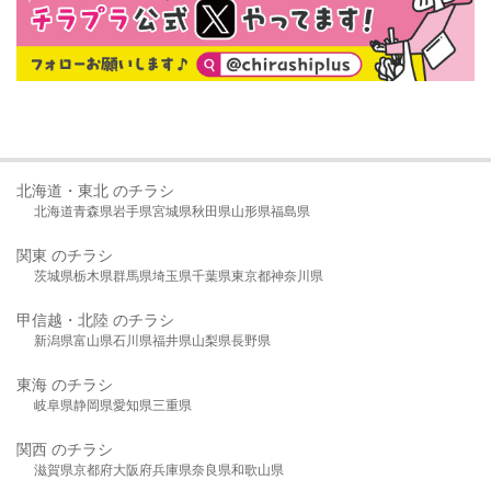
北海道・東北 のチラシ
北海道
青森県
岩手県
宮城県
秋田県
山形県
福島県
関東 のチラシ
茨城県
栃木県
群馬県
埼玉県
千葉県
東京都
神奈川県
甲信越・北陸 のチラシ
新潟県
富山県
石川県
福井県
山梨県
長野県
東海 のチラシ
岐阜県
静岡県
愛知県
三重県
関西 のチラシ
滋賀県
京都府
大阪府
兵庫県
奈良県
和歌山県