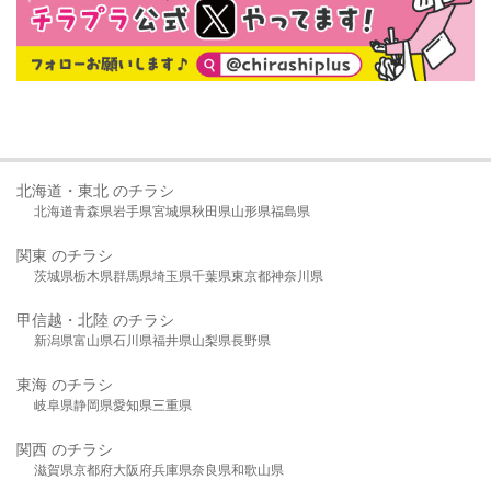
北海道・東北 のチラシ
北海道
青森県
岩手県
宮城県
秋田県
山形県
福島県
関東 のチラシ
茨城県
栃木県
群馬県
埼玉県
千葉県
東京都
神奈川県
甲信越・北陸 のチラシ
新潟県
富山県
石川県
福井県
山梨県
長野県
東海 のチラシ
岐阜県
静岡県
愛知県
三重県
関西 のチラシ
滋賀県
京都府
大阪府
兵庫県
奈良県
和歌山県