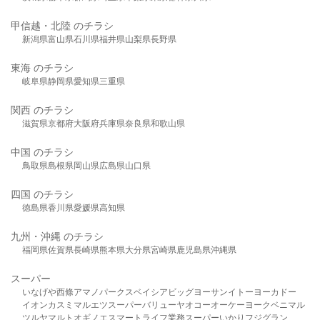
甲信越・北陸 のチラシ
新潟県
富山県
石川県
福井県
山梨県
長野県
東海 のチラシ
岐阜県
静岡県
愛知県
三重県
関西 のチラシ
滋賀県
京都府
大阪府
兵庫県
奈良県
和歌山県
中国 のチラシ
鳥取県
島根県
岡山県
広島県
山口県
四国 のチラシ
徳島県
香川県
愛媛県
高知県
九州・沖縄 のチラシ
福岡県
佐賀県
長崎県
熊本県
大分県
宮崎県
鹿児島県
沖縄県
スーパー
いなげや
西條
アマノパークス
ベイシア
ビッグヨーサン
イトーヨーカドー
イオン
カスミ
マルエツ
スーパーバリュー
ヤオコー
オーケー
ヨークベニマル
ツルヤ
マルト
オギノ
エスマート
ライフ
業務スーパー
いかり
フジグラン