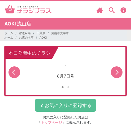
AOKI
流山店
ホーム
都道府県
千葉県
流山市大字木
ホーム
お店の名前
AOKI
本日公開中のチラシ
8月7日号
お気に入りに登録したお店は
「
トップページ
」に表示されます。