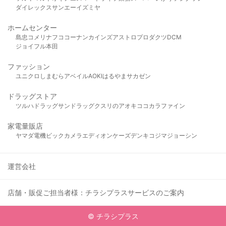
ダイレックス
サンエー
イズミヤ
ホームセンター
島忠
コメリ
ナフコ
コーナン
カインズ
アストロプロダクツ
DCM
ジョイフル本田
ファッション
ユニクロ
しまむら
アベイル
AOKI
はるやま
サカゼン
ドラッグストア
ツルハドラッグ
サンドラッグ
クスリのアオキ
ココカラファイン
家電量販店
ヤマダ電機
ビックカメラ
エディオン
ケーズデンキ
コジマ
ジョーシン
運営会社
店舗・販促ご担当者様：チラシプラスサービスのご案内
© チラシプラス