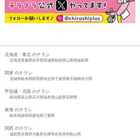
北海道・東北 のチラシ
北海道
青森県
岩手県
宮城県
秋田県
山形県
福島県
関東 のチラシ
茨城県
栃木県
群馬県
埼玉県
千葉県
東京都
神奈川県
甲信越・北陸 のチラシ
新潟県
富山県
石川県
福井県
山梨県
長野県
東海 のチラシ
岐阜県
静岡県
愛知県
三重県
関西 のチラシ
滋賀県
京都府
大阪府
兵庫県
奈良県
和歌山県