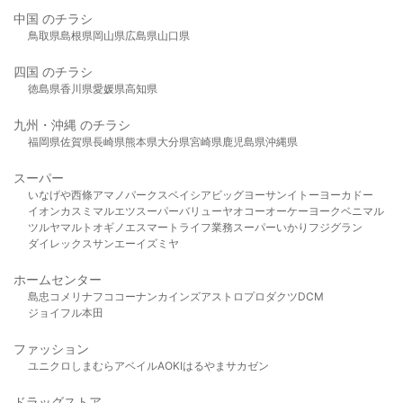
中国 のチラシ
鳥取県
島根県
岡山県
広島県
山口県
四国 のチラシ
徳島県
香川県
愛媛県
高知県
九州・沖縄 のチラシ
福岡県
佐賀県
長崎県
熊本県
大分県
宮崎県
鹿児島県
沖縄県
スーパー
いなげや
西條
アマノパークス
ベイシア
ビッグヨーサン
イトーヨーカドー
イオン
カスミ
マルエツ
スーパーバリュー
ヤオコー
オーケー
ヨークベニマル
ツルヤ
マルト
オギノ
エスマート
ライフ
業務スーパー
いかり
フジグラン
ダイレックス
サンエー
イズミヤ
ホームセンター
島忠
コメリ
ナフコ
コーナン
カインズ
アストロプロダクツ
DCM
ジョイフル本田
ファッション
ユニクロ
しまむら
アベイル
AOKI
はるやま
サカゼン
ドラッグストア